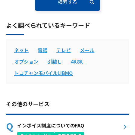
電話
よく調べられているキーワード
動画配信
ネット
電話
テレビ
メール
オプション
引越し
4K8K
おトクな情報
料金案内
トコチャンモバイルLIBMO
よくあるご質問
対応エリア
その他のサービス
インボイス制度についてのFAQ
お電話でのお問い合わせ
受付時間：9:30〜18:00 年中無休