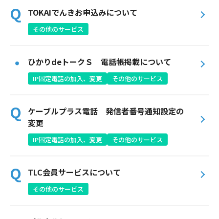
サイトマップ
TOKAIでんきお申込みについて
ウェブサイトのご利用について
その他のサービス
放送基準
ひかりdeトークＳ 電話帳掲載について
安全・安心マーク
IP固定電話の加入、変更
その他のサービス
安全・安心ガイド
ケーブルプラス電話 発信者番号通知設定の
放送番組審議会議事録
変更
情報セキュリティ基本方針
IP固定電話の加入、変更
その他のサービス
ご利用約款・重要事項説明書
TLC会員サービスについて
プライバシーポリシー
その他のサービス
広告掲載のご案内