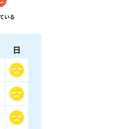
ている
日