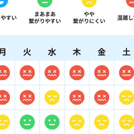
まあまあ
やや
りやすい
混雑し
繋がりやすい
繋がりにくい
月
火
水
木
金
土