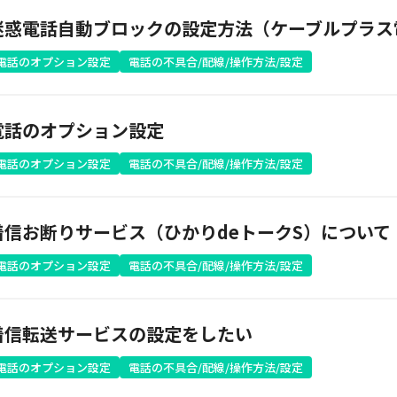
迷惑電話自動ブロックの設定方法（ケーブルプラス
Webメール
電話のオプション設定
電話の不具合/配線/操作方法/設定
電話のオプション設定
電話のオプション設定
電話の不具合/配線/操作方法/設定
会社案内
お知らせ
着信お断りサービス（ひかりdeトークS）について
シ
会社概要
障害情報
電話のオプション設定
電話の不具合/配線/操作方法/設定
支店一覧
メンテナ
沿革
組織図
着信転送サービスの設定をしたい
グループ会社
電話のオプション設定
電話の不具合/配線/操作方法/設定
決算公告・電子公告