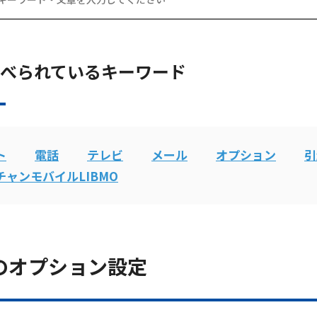
電話
べられているキーワード
動画配信
ト
電話
テレビ
メール
オプション
引
チャンモバイルLIBMO
のオプション設定
お電話でのお問い合わせ
受付時間：9:30〜18:00 年中無休