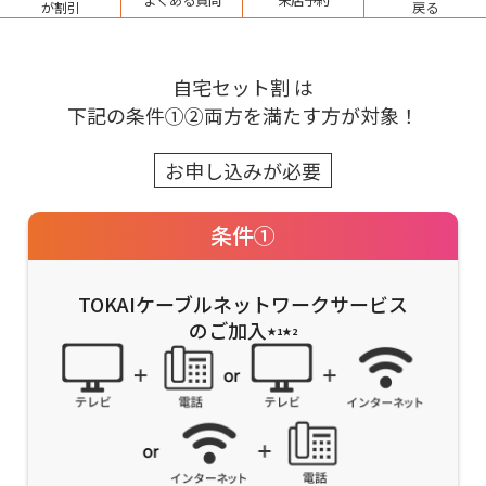
よくある質問
来店予約
サイトマップ
が割引
戻る
ウェブサイトのご利用について
自宅セット割 は
放送基準
下記の条件①②両方を満たす方が対象！
安全・安心マーク
お申し込みが必要
安全・安心ガイド
条件①
放送番組審議会議事録
TOKAIケーブルネットワークサービス
情報セキュリティ基本方針
のご加入
★1★2
ご利用約款・重要事項説明書
プライバシーポリシー
広告掲載のご案内