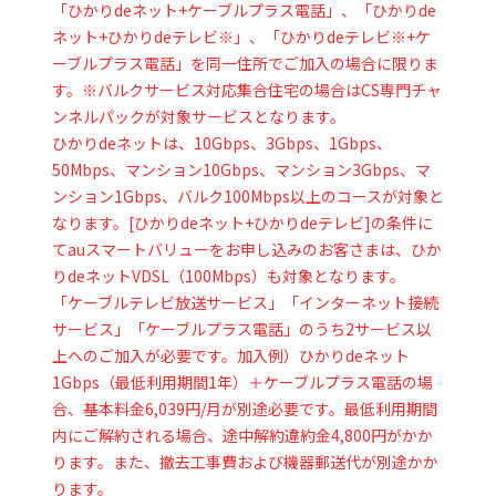
「ひかりdeネット+ケーブルプラス電話」、「ひかりde
ネット+ひかりdeテレビ※」、「ひかりdeテレビ※+ケ
ーブルプラス電話」を同一住所でご加入の場合に限りま
す。※バルクサービス対応集合住宅の場合はCS専門チャ
ンネルパックが対象サービスとなります。
ひかりdeネットは、10Gbps、3Gbps、1Gbps、
50Mbps、マンション10Gbps、マンション3Gbps、マ
ンション1Gbps、バルク100Mbps以上のコースが対象と
なります。[ひかりdeネット+ひかりdeテレビ]の条件に
てauスマートバリューをお申し込みのお客さまは、ひか
りdeネットVDSL（100Mbps）も対象となります。
「ケーブルテレビ放送サービス」「インターネット接続
サービス」「ケーブルプラス電話」のうち2サービス以
上へのご加入が必要です。加入例）ひかりdeネット
1Gbps（最低利用期間1年）＋ケーブルプラス電話の場
合、基本料金6,039円/月が別途必要です。最低利用期間
内にご解約される場合、途中解約違約金4,800円がかか
ります。また、撤去工事費および機器郵送代が別途かか
ります。