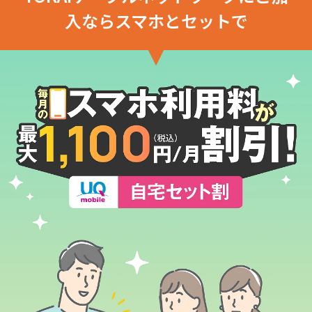
入ならスマホとセットで
電話
動画配信
おトクな情報
料金案
よくある
対応エリア
お電話でのお問い合わせ
受付時間：9:30〜18:00 年中無休