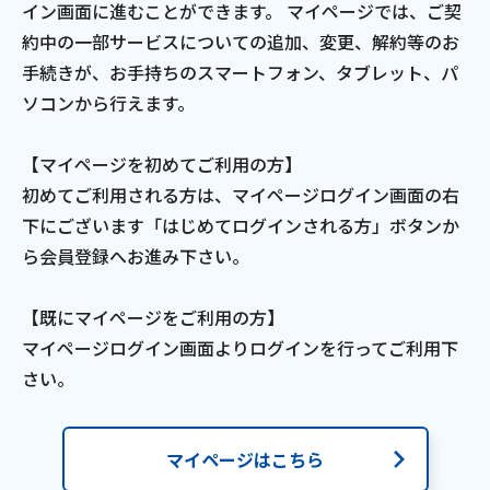
イン画面に進むことができます。
マイページでは、ご契
電話
約中の一部サービスについての追加、変更、解約等のお
手続きが、
お手持ちのスマートフォン、タブレット、パ
ソコンから行えます。
動画配信
【マイページを初めてご利用の方】
初めてご利用される方は、マイページログイン画面の右
下にございます
「はじめてログインされる方」ボタンか
ら会員登録へお進み下さい。
おトクな情報
料金案内
【既にマイページをご利用の方】
マイページログイン画面よりログインを行ってご利用下
よくあるご質問
対応エリア
さい。
お電話でのお問い合わせ
マイページはこちら
受付時間：9:30〜18:00 年中無休