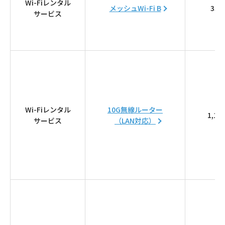
Wi-Fiレンタル
メッシュWi-Fi B
330
サービス
Webメール
Wi-Fiレンタル
10G無線ルーター
おトクなプラン
1,10
サービス
（LAN対応）
パンフレット・チラシ
会社案内
お知らせ