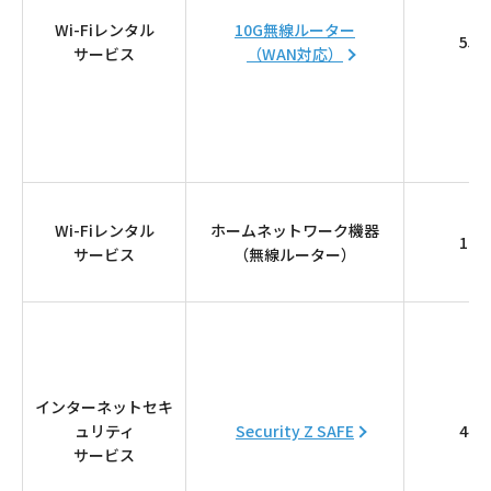
サイトマップ
Wi-Fiレンタル
10G無線ルーター
550
サービス
（WAN対応）
ウェブサイトのご利用について
放送基準
安全・安心マーク
安全・安心ガイド
Wi-Fiレンタル
ホームネットワーク機器
110
サービス
（無線ルーター）
放送番組審議会議事録
情報セキュリティ基本方針
ご利用約款・重要事項説明書
インターネットセキ
プライバシーポリシー
ュリティ
Security Z SAFE
440
サービス
広告掲載のご案内