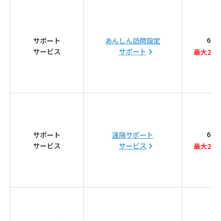
電話
660
サポート
あんしん訪問設定
動画配信
サービス
サポート
最大2ヶ
おトクな情報
料金案内
660
サポート
遠隔サポート
サービス
サービス
最大2ヶ
よくあるご質問
対応エリア
お電話でのお問い合わせ
受付時間：9:30〜18:00 年中無休