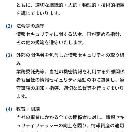
サイトマップ
ともに、適切な組織的・⼈的・物理的・技術的措置
を講じてまいります。
ウェブサイトのご利用について
法令等の遵守
放送基準
情報セキュリティに関する法令、国が定める指針、
その他の規範を遵守いたします。
安全・安心マーク
外部の関係者を包含した情報セキュリティの取り組
安全・安心ガイド
み
放送番組審議会議事録
業務委託先等、当社の機密情報を利⽤する外部関係
者も当社の情報セキュリティ活動の中に包含し、遵
情報セキュリティ基本方針
守事項の周知・指導、適切な監督等を⾏ってまいり
ます。
ご利用約款・重要事項説明書
教育・訓練
プライバシーポリシー
当社の事業にかかる全ての関係者に対し、情報セキ
広告掲載のご案内
ュリティリテラシーの向上を図り、情報資産の適切