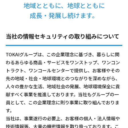
地域とともに、地球とともに
電話
成長・発展し続けます。
動画配信
当社の情報セキュリティの取り組みについて
TOKAIグループは、この企業理念に基づき、暮らしに関
わるあらゆる商品・サービスをワンストップ、ワンコン
おトクな情報
料金案内
トラクト、ワンコールセンターで提供し、お客様やその
先の地域・社会・地球環境とのつながりを深めながら、
人々の豊かな生活、地域社会の発展、地球環境保全に貢
献すべく事業を推進しております。当社もグループの一
よくあるご質問
対応エリア
員として、この企業理念に則り事業に取り組んでおりま
す。
当社は、事業遂行の必要上、お客様の個人・法人情報や
お電話でのお問い合わせ
受付時間：9:30〜18:00 年中無休
技術情報等、大量の機密情報を取り扱っております。こ