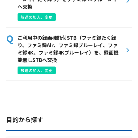
サイトマップ
へ交換
ウェブサイトのご利用について
放送の加入、変更
放送基準
ご利用中の録画機能付STB（ファミ録たく録
り、ファミ録Air、ファミ録ブルーレイ、ファ
安全・安心マーク
ミ録4K、ファミ録4Kブルーレイ）を、録画機
安全・安心ガイド
能無しSTBへ交換
放送の加入、変更
放送番組審議会議事録
情報セキュリティ基本方針
ご利用約款・重要事項説明書
プライバシーポリシー
目的から探す
広告掲載のご案内