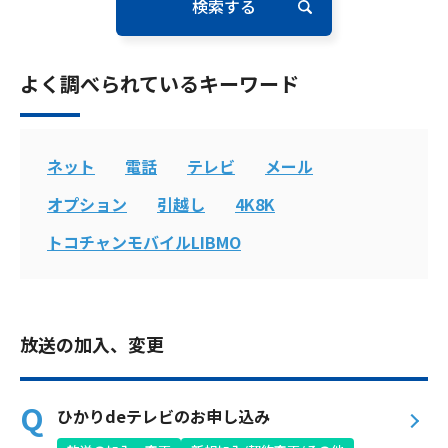
電話
よく調べられているキーワード
動画配信
ネット
電話
テレビ
メール
オプション
引越し
4K8K
おトクな情報
料金案内
トコチャンモバイルLIBMO
よくあるご質問
対応エリア
放送の加入、変更
ひかりdeテレビのお申し込み
お電話でのお問い合わせ
受付時間：9:30〜18:00 年中無休