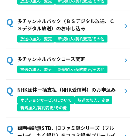
放送の加入、変更
新規加入/契約変更/その他
Webメール
多チャンネルパック（ＢＳデジタル放送、Ｃ
Ｓデジタル放送）のお申し込み
放送の加入、変更
新規加入/契約変更/その他
多チャンネルパックコース変更
おトクなプラン
放送の加入、変更
新規加入/契約変更/その他
パンフレット・チラシ
NHK団体一括支払（NHK受信料）のお申込み
オプションサービスについて
放送の加入、変更
会社案内
新規加入/契約変更/その他
お知らせ
録画機能無STB、旧ファミ録シリーズ（ブル
ーレイ、たく録り）をファミ録4Kブルーレイ