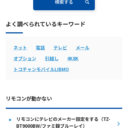
電話
よく調べられているキーワード
動画配信
ネット
電話
テレビ
メール
オプション
引越し
4K8K
おトクな情報
料金案内
トコチャンモバイルLIBMO
よくあるご質問
対応エリア
リモコンが動かない
リモコンにテレビのメーカー設定をする（TZ-
お電話でのお問い合わせ
BT9000BW/ファミ録ブルーレイ）
受付時間：9:30〜18:00 年中無休