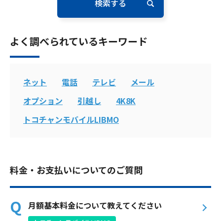
電話
よく調べられているキーワード
動画配信
ネット
電話
テレビ
メール
オプション
引越し
4K8K
おトクな情報
料金案内
トコチャンモバイルLIBMO
よくあるご質問
対応エリア
料金・お支払いについてのご質問
月額基本料金について教えてください
お電話でのお問い合わせ
受付時間：9:30〜18:00 年中無休