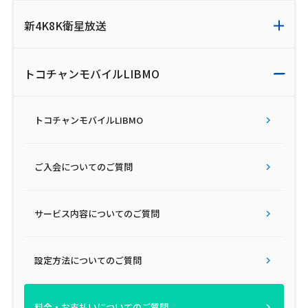
新4K8K衛星放送
会社案内
お知らせ
トコチャンモバイルLIBMO
サイトマップ
トコチャンモバイルLIBMO
ウェブサイトのご利用について
放送基準
ご入会についてのご質問
安全・安心マーク
サービス内容についてのご質問
安全・安心ガイド
設定方法についてのご質問
放送番組審議会議事録
情報セキュリティ基本方針
料金・お支払いについてのご質問