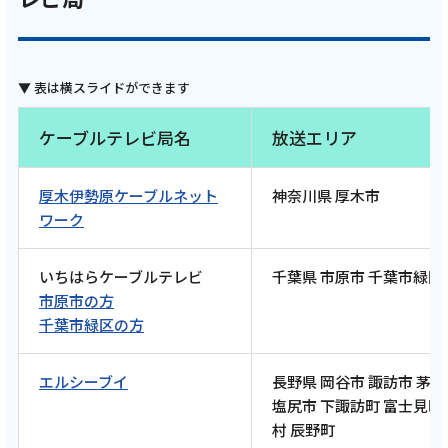
21日 9:00~ 放送開始】
記事を読む
ケーブルテレビ局名
放送エリア
2026年6月8日
厚木伊勢原ケーブルネット
神奈川県 厚木市
テレビ
ワーク
【ケーブルテレビ・トコチャン】亮と優の静
岡をゆる～く走りませんか？：2026年 静岡市
いちはらケーブルテレビ
千葉県 市原市 千葉市緑区
編 静鉄電車 各駅ラン 〜走って巡る街と風
市原市の方
景〜【後編 6月7日 9:00~ 放送開始】
千葉市緑区の方
エルシーブイ
長野県 岡谷市 諏訪市 茅
記事を読む
塩尻市 下諏訪町 富士見町
村 辰野町