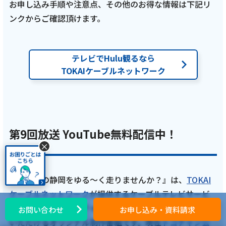
お申し込み手順や注意点、その他のお得な情報は下記リ
ンクからご確認頂けます。
2026年2月17日
テレビ
【ケーブルテレビ・トコチャン】亮と優の静
テレビでHulu観るなら
岡をゆる～く走りませんか？：2026年 市原市
TOKAIケーブルネットワーク
編猫ひろしさんの地元市原市を巡るRUN！
【前編 2月15日 9:00~ 放送開始】
記事を読む
第9回放送 YouTube無料配信中！
×
2026年2月2日
『亮と優の静岡をゆる～く走りませんか？』は、
TOKAI
テレビ
ケーブルネットワーク
が提供するケーブルテレビサービ
スのコミュニティーチャンネル「トコチャン」でご視聴
お問い合わせ
お申し込み・資料請求
亮と優の静岡をゆる～く走りませんか？：
いただけるオリジナル制作番組です。現在
トコチャン公
2026年 静岡県 清水町のスイーツ巡りRUN！