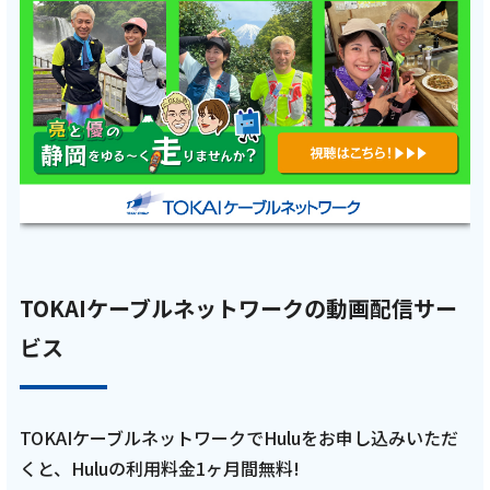
【後編 3月15日 9:00~ 放送開始】
記事を読む
2026年3月2日
テレビ
【ケーブルテレビ・トコチャン】亮と優の静
岡をゆる～く走りませんか？：2026年 市原市
TOKAIケーブルネットワークの動画配信サー
編猫ひろしさんの地元市原市を巡るRUN！
ビス
【中編 3月1日 9:00~ 放送開始】
記事を読む
TOKAIケーブルネットワークでHuluをお申し込みいただ
くと、Huluの利用料金1ヶ月間無料!