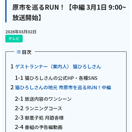
原市を巡るRUN！【中編 3月1日 9:00~
電話
放送開始】
動画配信
2026年03月02日
テレビ
目次
ゲストランナー（案内人） 猫ひろしさん
おトクな情報
料金案内
猫ひろしさんの公式HP・各種SNS
猫ひろしさんの地元 市原市を巡るRUN！中編
放送内容のワンシーン
よくあるご質問
対応エリア
ランニングコース
御菓子処 月廼舎様
番組の予告編動画