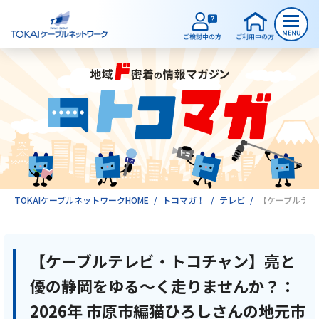
ご検討中のお客様
ご利用中のお客様
サービスのご案内
TOKAIケーブルネットワークHOME
トコマガ！
テレビ
【ケーブルテレ
インターネット
【ケーブルテレビ・トコチャン】亮と
優の静岡をゆる～く走りませんか？：
テレビ
2026年 市原市編猫ひろしさんの地元市