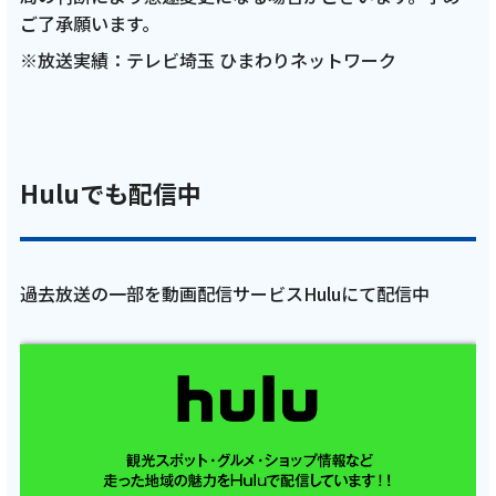
テレビ
ご了承願います。
※放送実績：テレビ埼玉 ひまわりネットワーク
【ケーブルテレビ・トコチャン】亮と優の静
岡をゆる～く走りませんか？：2026年 富士市
編 須田亜香里さん名古屋ウィメンズマラソン
2026祝完走RUN！【前編 3月29日 9:00~ 放送
開始】
Huluでも配信中
記事を読む
過去放送の一部を動画配信サービスHuluにて配信中
2026年3月19日
テレビ
【ケーブルテレビ・トコチャン】亮と優の静
岡をゆる～く走りませんか？：2026年 市原市
編猫ひろしさんの地元市原市を巡るRUN！