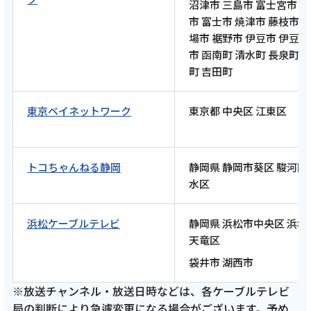
沼津市 三島市 富士宮市 
市 富士市 焼津市 藤枝市 
場市 裾野市 伊豆市 伊豆
市 函南町 清水町 長泉町 
2026年4月13日
町 吉田町
テレビ
東京ベイネットワーク
東京都 中央区 江東区
【ケーブルテレビ・トコチャン】亮と優の静
岡をゆる～く走りませんか？：2026年 富士市
編 須田亜香里さん名古屋ウィメンズマラソン
2026祝完走RUN！【中編 4月12日 9:00~ 放送
トコちゃんねる静岡
静岡県 静岡市葵区 駿河区
開始】
水区
浜松ケーブルテレビ
静岡県 浜松市中央区 浜名
記事を読む
天竜区
袋井市 湖西市
※放送チャンネル・放送日時などは、各ケーブルテレビ
2026年3月19日
局の判断により急遽変更になる場合がございます。予め