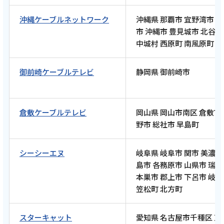
沖縄ケーブルネットワーク
沖縄県 那覇市 宜野湾市 
2026年5月22日
市 沖縄市 豊見城市 北谷町
テレビ
中城村 西原町 南風原町
【ケーブルテレビ・トコチャン】亮と優の静
岡をゆる～く走りませんか？：2026年 静岡市
御前崎ケーブルテレビ
静岡県 御前崎市
編 静鉄電車 各駅ラン 〜走って巡る街と風
景〜【中編 5月24日 9:00~ 放送開始】
倉敷ケーブルテレビ
岡山県 岡山市南区 倉敷市
野市 総社市 早島町
記事を読む
シーシーエヌ
岐阜県 岐阜市 関市 美濃市
島市 各務原市 山県市 瑞
本巣市 郡上市 下呂市 岐
2026年5月8日
笠松町 北方町
テレビ
【ケーブルテレビ・トコチャン】亮と優の静
スターキャット
愛知県 名古屋市千種区 東
岡をゆる～く走りませんか？：2026年 静岡市