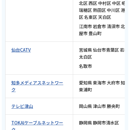
北区 西区 中村区 中区 昭
編 静鉄電車 各駅ラン 〜走って巡る街と風
瑞穂区 熱田区 中川区 港区
景〜【前編 5月10日 8:00~ 放送開始】
区 名東区 天白区
江南市 岩倉市 清須市 北
記事を読む
屋市 豊山町
仙台CATV
宮城県 仙台市青葉区 若林
太白区
2026年4月24日
名取市
テレビ
【ケーブルテレビ・トコチャン】亮と優の静
知多メディアスネットワー
愛知県 東海市 大府市 知
岡をゆる～く走りませんか？：2026年 富士市
ク
東浦町
編 須田亜香里さん名古屋ウィメンズマラソン
2026祝完走RUN！【後編 4月26日 8:00~ 放送
テレビ津山
岡山県 津山市 勝央町
開始】
TOKAIケーブルネットワー
静岡県 静岡市清水区
記事を読む
ク