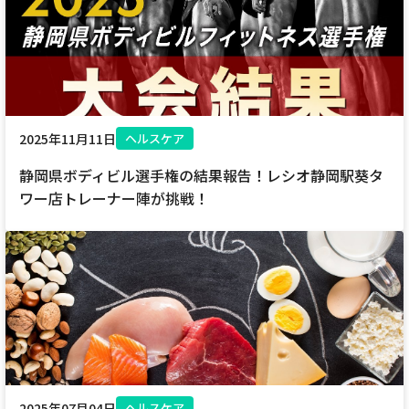
サイトマップ
ウェブサイトのご利用について
放送基準
安全・安心マーク
2025年11月11日
ヘルスケア
静岡県ボディビル選手権の結果報告！レシオ静岡駅葵タ
安全・安心ガイド
ワー店トレーナー陣が挑戦！
放送番組審議会議事録
情報セキュリティ基本方針
ご利用約款・重要事項説明書
プライバシーポリシー
広告掲載のご案内
2025年07月04日
ヘルスケア