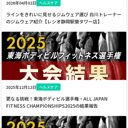
2026年04月02日
ヘルスケア
ラインをきれいに見せるジムウェア選び 白川トレーナー
Webメール
のジムウェア紹介【レシオ静岡駅葵タワー店】
おトクなプラン
パンフレット・チラシ
2025年12月12日
ヘルスケア
会社案内
更なる挑戦！東海ボディビル選手権・ALL JAPAN
FITNESS CHAMPIONSHIPS2025の結果報告
お知らせ