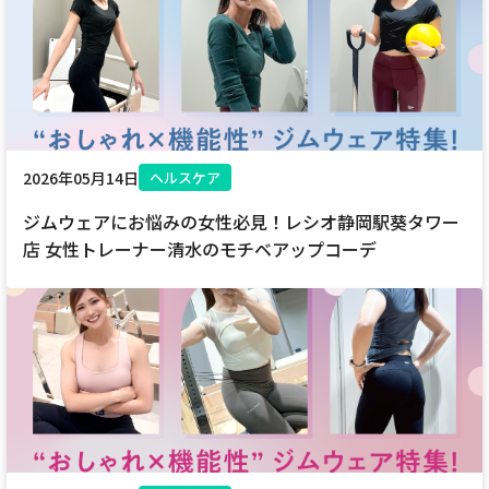
電話
動画配信
2026年05月14日
ヘルスケア
ジムウェアにお悩みの女性必見！レシオ静岡駅葵タワー
店 女性トレーナー清水のモチベアップコーデ
おトクな情報
料金案内
よくあるご質問
対応エリア
お電話でのお問い合わせ
受付時間：9:30〜18:00 年中無休