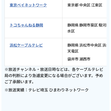
東京ベイネットワーク
東京都 中央区 江東区
【ケーブルテレビ・トコチャン】亮と優の静
岡をゆる～く走りませんか？：2026年 富士市
編 須田亜香里さん名古屋ウィメンズマラソン
2026祝完走RUN！【中編 4月12日 9:00~ 放送
トコちゃんねる静岡
静岡県 静岡市葵区 駿河区
開始】
水区
浜松ケーブルテレビ
静岡県 浜松市中央区 浜名
記事を読む
天竜区
袋井市 湖西市
※放送チャンネル・放送日時などは、各ケーブルテレビ
2026年3月19日
局の判断により急遽変更になる場合がございます。予め
テレビ
ご了承願います。
※放送実績：テレビ埼玉 ひまわりネットワーク
【ケーブルテレビ・トコチャン】亮と優の静
岡をゆる～く走りませんか？：2026年 富士市
編 須田亜香里さん名古屋ウィメンズマラソン
2026祝完走RUN！【前編 3月29日 9:00~ 放送