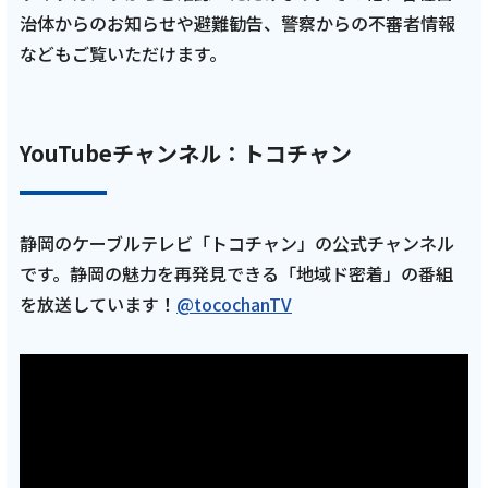
2025年7月3日
治体からのお知らせや避難勧告、警察からの不審者情報
テレビ
などもご覧いただけます。
亮と優の静岡をゆる～く走りませんか？：
2025年 岐阜市観光RUN！【後編 8月3日
YouTubeチャンネル：トコチャン
9:00~／中編 7月20日 8:00~／前編 7月6日
8:00~】 田村亮と、中村優がゆる～く走りま
す！
静岡のケーブルテレビ「トコチャン」の公式チャンネル
です。静岡の魅力を再発見できる「地域ド密着」の番組
記事を読む
を放送しています！
@tocochanTV
2025年6月5日
テレビ
亮と優の静岡をゆる～く走りませんか？：