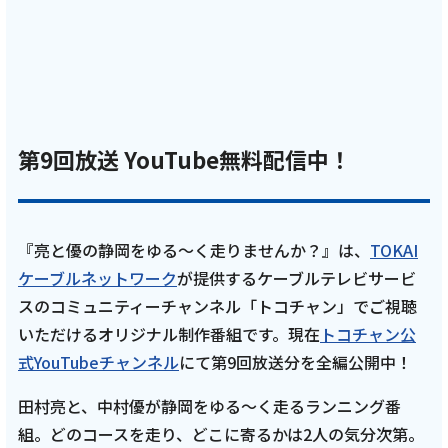
2026年1月20日
テレビ
亮と優の静岡をゆる～く走りませんか？：
2026年 静岡県 清水町のスイーツ巡りRUN！
第9回放送 YouTube無料配信中！
【前編 1月18日 9:00~ 放送開始】
記事を読む
『亮と優の静岡をゆる～く走りませんか？』は、
TOKAI
ケーブルネットワーク
が提供するケーブルテレビサービ
スのコミュニティーチャンネル「トコチャン」でご視聴
2026年1月5日
いただけるオリジナル制作番組です。現在
トコチャン公
式YouTubeチャンネル
にて第9回放送分を全編公開中！
テレビ
亮と優の静岡をゆる～く走りませんか？：
田村亮と、中村優が静岡をゆる～く走るランニング番
2026年 静岡県 伊豆市の紅葉狩りRUN！【後
組。どのコースを走り、どこに寄るかは2人の気分次第。