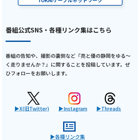
TOKAIケーブルネットワーク
編猫ひろしさんの地元市原市を巡るRUN！
【前編 2月15日 9:00~ 放送開始】
番組公式SNS・各種リンク集はこちら
記事を読む
番組の告知や、撮影の裏側など『亮と優の静岡をゆる～
く走りませんか？』に関することを投稿しています。ぜ
2026年2月2日
ひフォローをお願いします。
テレビ
亮と優の静岡をゆる～く走りませんか？：
2026年 静岡県 清水町のスイーツ巡りRUN！
【後編 2月1日 9:00~ 放送開始】
X(旧Twitter)
Instagram
Threads
記事を読む
各種リンク集