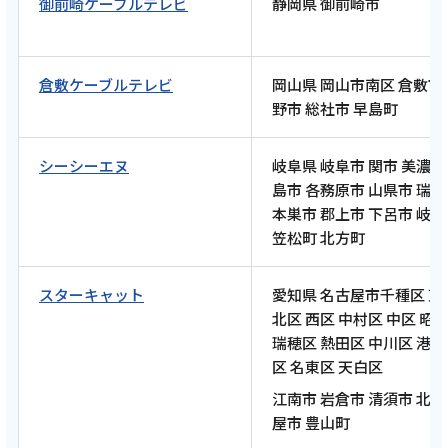
御前崎ケーブルテレビ
静岡県 御前崎市
編 静鉄電車 各駅ラン 〜走って巡る街と風
景〜【中編 5月24日 9:00~ 放送開始】
倉敷ケーブルテレビ
岡山県 岡山市南区 倉敷市
野市 総社市 早島町
記事を読む
シーシーエヌ
岐阜県 岐阜市 関市 美濃市
島市 各務原市 山県市 瑞
本巣市 郡上市 下呂市 岐
2026年5月8日
笠松町 北方町
テレビ
【ケーブルテレビ・トコチャン】亮と優の静
スターキャット
愛知県 名古屋市千種区 東
岡をゆる～く走りませんか？：2026年 静岡市
北区 西区 中村区 中区 昭
編 静鉄電車 各駅ラン 〜走って巡る街と風
瑞穂区 熱田区 中川区 港区
景〜【前編 5月10日 8:00~ 放送開始】
区 名東区 天白区
江南市 岩倉市 清須市 北
記事を読む
屋市 豊山町