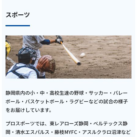
亮と優の静岡をゆる～く走りませんか？：
2025年 静岡県 静岡市の旧東海道RUN！【前
スポーツ
編 10月12日 9:00~ 放送開始】 田村亮と、中
村優がゆる～く走ります！
記事を読む
2025年9月17日
テレビ
静岡県内の小・中・高校生達の野球・サッカー・バレー
亮と優の静岡をゆる～く走りませんか？：
ボール・バスケットボール・ラグビーなどの試合の様子
2025年 静岡県 御殿場市 御殿場市のパワース
をお届けしています。
ポットを巡るRUN！【後編 9月28日 9:00~／
前編 9月14日 8:00~ 放送開始】 田村亮と、中
プロスポーツでは、東レアローズ静岡・ベルテックス静
村優がゆる～く走ります！
岡・清水エスパルス・藤枝MYFC・アスルクラロ沼津など