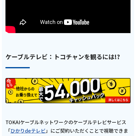
2025年 静岡県 富士市の湧水巡りRUN！【後
編 6月22日／前編 6月8日 9:00~】田村亮と、
ランニングタレント中村優がゆる～く走りま
す！
記事を読む
ケーブルテレビ：トコチャンを観るには!?
2025年5月9日
テレビ
亮と優の静岡をゆる～く走りませんか？：
2025年 静岡県 志太地域の桜RUN（藤枝市・
焼津市）編【初回放送 後編 5月25日／前編 5
月11日 9:00~】田村亮と、ランニングタレン
TOKAIケーブルネットワークのケーブルテレビサービス
ト中村優がゆる～く走ります！
「
ひかりdeテレビ
」にご契約いただくことで視聴できま