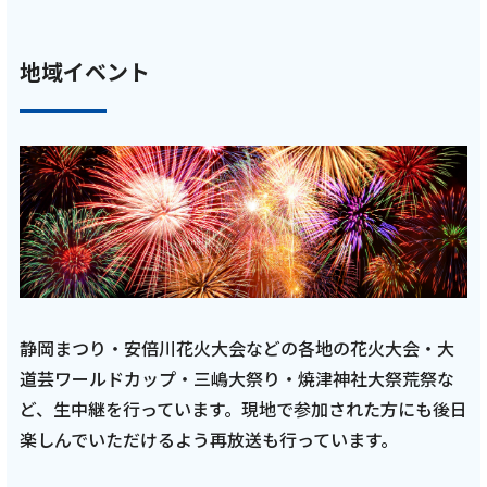
記事を読む
地域イベント
2025年11月4日
テレビ
亮と優の静岡をゆる～く走りませんか？：
2025年 静岡県 静岡市の旧東海道RUN！【後
編 10月26日 9:00~ 放送開始】
記事を読む
静岡まつり・安倍川花火大会などの各地の花火大会・大
道芸ワールドカップ・三嶋大祭り・焼津神社大祭荒祭な
ど、生中継を行っています。現地で参加された方にも後日
2025年10月16日
楽しんでいただけるよう再放送も行っています。
テレビ