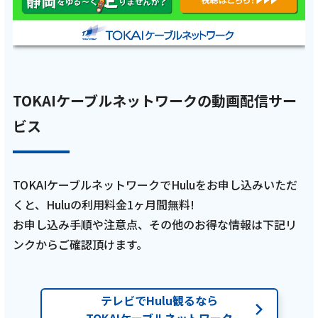
2026年3月2日
テレビ
【ケーブルテレビ・トコチャン】亮と優の静
岡をゆる～く走りませんか？：2026年 市原市
TOKAIケーブルネットワークの動画配信サー
編猫ひろしさんの地元市原市を巡るRUN！
ビス
【中編 3月1日 9:00~ 放送開始】
記事を読む
TOKAIケーブルネットワークでHuluをお申し込みいただ
くと、Huluの利用料金1ヶ月間無料!
お申し込み手順や注意点、その他のお得な情報は下記リ
ンクからご確認頂けます。
2026年2月17日
テレビ
【ケーブルテレビ・トコチャン】亮と優の静
テレビでHulu観るなら
岡をゆる～く走りませんか？：2026年 市原市