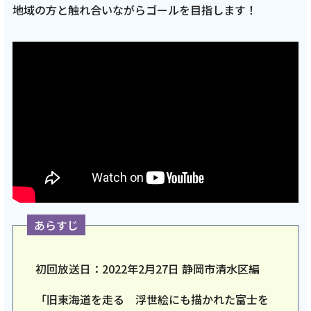
編 1月4日 9:00~ 放送開始】
地域の方と触れ合いながらゴールを目指します！
記事を読む
2025年12月19日
テレビ
亮と優の静岡をゆる～く走りませんか？：
2025年 静岡県 伊豆市の紅葉狩りRUN！【前
編 12月21日 9:00~ 放送開始】
あらすじ
記事を読む
初回放送日：2022年2月27日 静岡市清水区編
「旧東海道を走る 浮世絵にも描かれた富士を