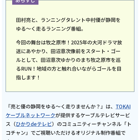
あらすじ
ご利用約款・重要事項説明書
田村亮と、ランニングタレント中村優が静岡を
プライバシーポリシー
ゆる〜く走るランニング番組。
広告掲載のご案内
今回の舞台は牧之原市！2025年の大河ドラマ放
送にあやかり、田沼意次像前をスタート・ゴー
ルとして、田沼意次ゆかりのまち牧之原市を巡
るRUN！地域の方と触れ合いながらゴールを目
指します！
『亮と優の静岡をゆる～く走りませんか？』は、
TOKAI
ケーブルネットワーク
が提供するケーブルテレビサービ
ス（
ひかりdeテレビ
）のコミュニティーチャンネル「ト
コチャン」でご視聴いただけるオリジナル制作番組で