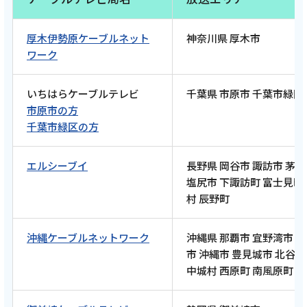
2026年6月8日
厚木伊勢原ケーブルネット
神奈川県 厚木市
テレビ
ワーク
【ケーブルテレビ・トコチャン】亮と優の静
岡をゆる～く走りませんか？：2026年 静岡市
いちはらケーブルテレビ
千葉県 市原市 千葉市緑区
編 静鉄電車 各駅ラン 〜走って巡る街と風
市原市の方
景〜【後編 6月7日 9:00~ 放送開始】
千葉市緑区の方
エルシーブイ
長野県 岡谷市 諏訪市 茅
記事を読む
塩尻市 下諏訪町 富士見町
村 辰野町
沖縄ケーブルネットワーク
沖縄県 那覇市 宜野湾市 
2026年5月22日
市 沖縄市 豊見城市 北谷町
テレビ
中城村 西原町 南風原町
【ケーブルテレビ・トコチャン】亮と優の静
岡をゆる～く走りませんか？：2026年 静岡市