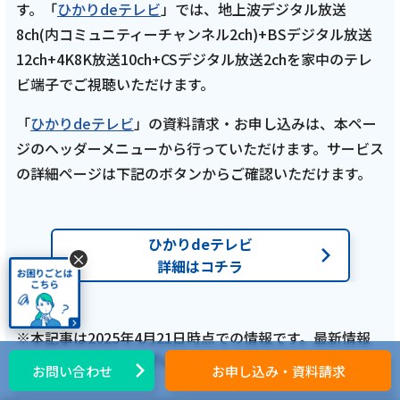
す。「
ひかりdeテレビ
」では、地上波デジタル放送
記事を読む
8ch(内コミュニティーチャンネル2ch)+BSデジタル放送
12ch+4K8K放送10ch+CSデジタル放送2chを家中のテレ
ビ端子でご視聴いただけます。
2025年4月21日
「
ひかりdeテレビ
」の資料請求・お申し込みは、本ペー
ジのヘッダーメニューから行っていただけます。サービス
テレビ
の詳細ページは下記のボタンからご確認いただけます。
亮と優の静岡をゆる～く走りませんか？：
2025年 静岡県 牧之原市編 田沼意次RUN 【初
ひかりdeテレビ
回放送 後編 4月27日 8:00~／前編 4月13日
×
詳細はコチラ
9:00~】田村亮と、ランニングタレント中村優
がゆる～く走ります！
※本記事は2025年4月21日時点での情報です。最新情報
記事を読む
とは異なる場合がございますのでご了承ください。
お問い合わせ
お申し込み・資料請求