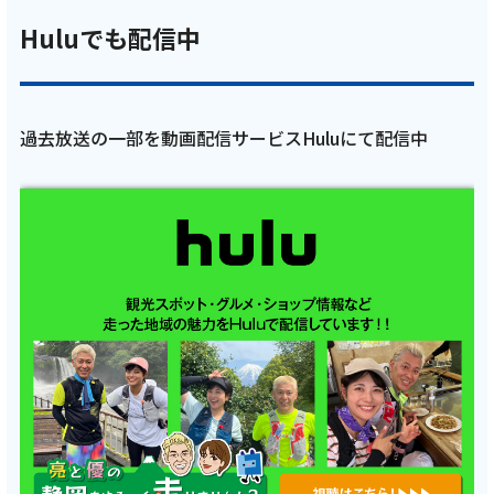
開始】
Huluでも配信中
記事を読む
過去放送の一部を動画配信サービスHuluにて配信中
2026年3月19日
テレビ
【ケーブルテレビ・トコチャン】亮と優の静
岡をゆる～く走りませんか？：2026年 市原市
編猫ひろしさんの地元市原市を巡るRUN！
【後編 3月15日 9:00~ 放送開始】
記事を読む