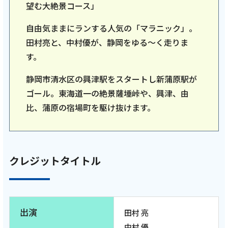
2025年12月5日
望む大絶景コース」
テレビ
自由気ままにランする人気の「マラニック」。
亮と優の静岡をゆる～く走りませんか？：
田村亮と、中村優が、静岡をゆる〜く走りま
2025年 静岡県 沼津市 富士山の絶景と海の幸
す。
に恵まれた沼津市RUN！ ゲストランナーは猫
ひろしさん！【後編 12月7日 9:00~ 放送開
静岡市清水区の興津駅をスタートし新蒲原駅が
始】
ゴール。東海道一の絶景薩埵峠や、興津、由
比、蒲原の宿場町を駆け抜けます。
記事を読む
クレジットタイトル
2025年11月25日
テレビ
亮と優の静岡をゆる～く走りませんか？：
出演
田村 亮
2025年 静岡県 沼津市 富士山の絶景と海の幸
中村 優