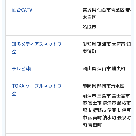
仙台CATV
宮城県 仙台市青葉区 若林
太白区
2026年4月24日
名取市
テレビ
【ケーブルテレビ・トコチャン】亮と優の静
知多メディアスネットワー
愛知県 東海市 大府市 知
岡をゆる～く走りませんか？：2026年 富士市
ク
東浦町
編 須田亜香里さん名古屋ウィメンズマラソン
2026祝完走RUN！【後編 4月26日 8:00~ 放送
テレビ津山
岡山県 津山市 勝央町
開始】
TOKAIケーブルネットワー
静岡県 静岡市清水区
記事を読む
ク
沼津市 三島市 富士宮市 
市 富士市 焼津市 藤枝市 
場市 裾野市 伊豆市 伊豆
市 函南町 清水町 長泉町 
2026年4月13日
町 吉田町
テレビ