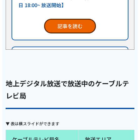
日 18:00~ 放送開始】
記事を読む
2026年6月23日
テレビ
【ケーブルテレビ・トコチャン】亮と優の静
地上デジタル放送で放送中のケーブルテ
岡をゆる～く走りませんか？：2026年 島田市
川根町お花見ラン！フォト対決！【前編 6月
レビ局
21日 9:00~ 放送開始】
記事を読む
ケーブルテレビ局名
放送エリア