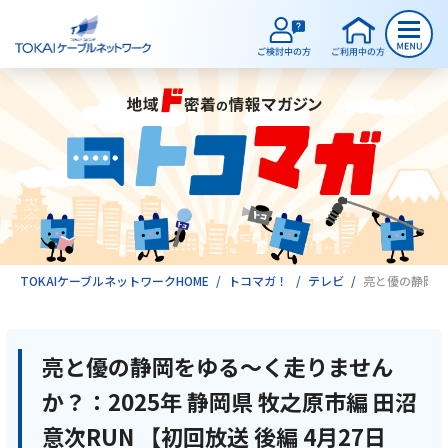
ご検討中のお客様
ご利用中のお客様
サービスのご案内
TOKAIケーブルネットワークHOME
トコマガ！
テレビ
亮と優の静岡をゆ
インターネット
亮と優の静岡をゆる～く走りません
か？：2025年 静岡県 牧之原市編 田沼
テレビ
意次RUN 【初回放送 後編 4月27日