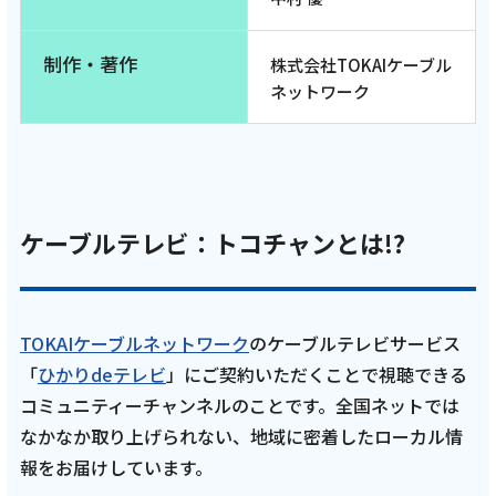
に恵まれた沼津市RUN！ ゲストランナーは猫
ひろしさん！【中編 11月23日 9:00~ 放送開
始】
制作・著作
株式会社TOKAIケーブル
ネットワーク
記事を読む
ケーブルテレビ：トコチャンとは!?
2025年11月11日
テレビ
亮と優の静岡をゆる～く走りませんか？：
TOKAIケーブルネットワーク
のケーブルテレビサービス
2025年 静岡県 沼津市 富士山の絶景と海の幸
「
ひかりdeテレビ
」にご契約いただくことで視聴できる
に恵まれた沼津市RUN！ ゲストランナーは猫
ひろしさん！【前編 11月9日 9:00~ 放送開
コミュニティーチャンネルのことです。全国ネットでは
始】
なかなか取り上げられない、地域に密着したローカル情
報をお届けしています。