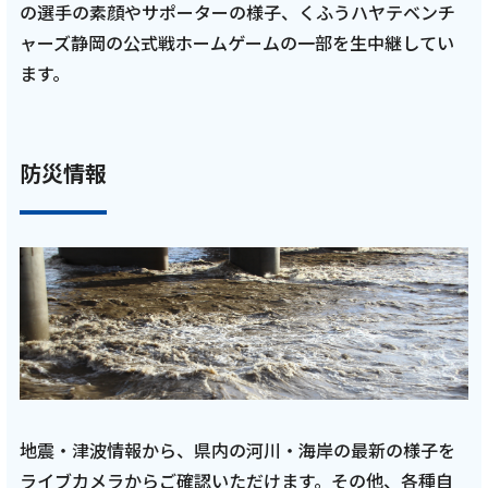
の選手の素顔やサポーターの様子、くふうハヤテベンチ
記事を読む
ャーズ静岡の公式戦ホームゲームの一部を生中継してい
ます。
2025年8月20日
防災情報
テレビ
亮と優の静岡をゆる～く走りませんか？：
2025年 静岡県 焼津市 港町焼津の新旧スポッ
トを巡るRUN！【後編 8月31日／前編 8月17
日 9:00~】 田村亮と、中村優がゆる～く走り
ます！
記事を読む
地震・津波情報から、県内の河川・海岸の最新の様子を
ライブカメラからご確認いただけます。その他、各種自