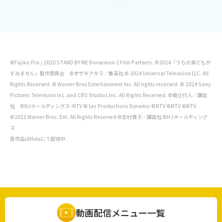
©Fujiko Pro / 2020 STAND BY ME Doraemon 2 Film Partners. ©2024「うちの弟どもが
すみません」製作委員会 ©オザキアキラ／集英社 © 2024 Universal Television LLC. All
Rights Reserved. © Warner Bros Entertainment Inc. All rights reserved. © 2024 Sony
Pictures Television Inc. and CBS Studios Inc. All Rights Reserved. ©綾辻行人／講談
社 ©HJホールディングス･NTV © Les Productions Dynamic ©NTV ©NTV ©NTV
©2022 Warner Bros. Ent. All Rights Reserved ©志村貴子／講談社 ©HJホールディング
ス
各作品はHuluにて配信中
動画配信メニュー一覧