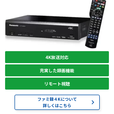
4K放送対応
充実した録画機能
リモート視聴
ファミ録４Kについて
詳しくはこちら