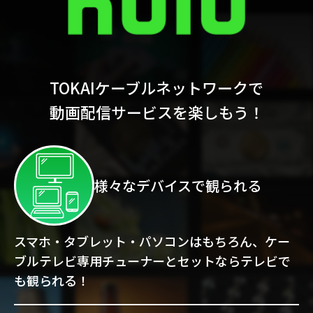
電話
動画配信
TOKAIケーブルネットワークで
動画配信サービスを楽しもう！
おトクな情報
料金案内
様々なデバイスで
観られる
よくあるご質問
対応エリア
スマホ・タブレット・パソコンはもちろん、ケー
ブルテレビ専用チューナーとセットならテレビで
も観られる！
お電話でのお問い合わせ
受付時間：9:30〜18:00 年中無休