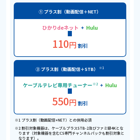
① プラス割
（動画配信＋NET）
ひかりdeネット
+
Hulu
110
円
割引
※1
② プラス割
（動画配信＋STB）
ケーブルテレビ専用チューナー
※2
+
Hulu
550
円
割引
※1 プラス割（動画配信+NET）との併用必須
※2 割引対象機器は、ケーブルプラスSTB-2及びファミ録4Kとな
ります
（対象機器を含むCS専門チャンネルパックも割引対象と
なります）。