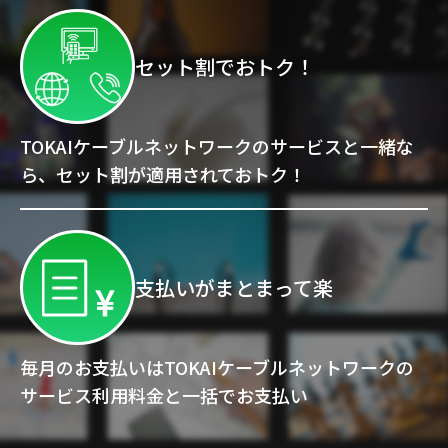
Webメール
セット割でおトク！
TOKAIケーブルネットワークのサービスと一緒な
ら、セット割が適用されておトク！
おトクなプラン
パンフレット・チラシ
支払いがまとまって楽
会社案内
毎月のお支払いはTOKAIケーブルネットワークの
サービス利用料金と一括でお支払い
お知らせ