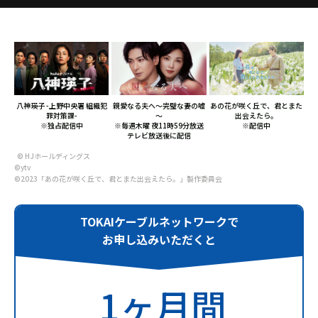
サイトマップ
ウェブサイトのご利用について
放送基準
安全・安心マーク
八神瑛子 -上野中央署 組織犯
親愛なる夫へ～完璧な妻の嘘
あの花が咲く丘で、君とまた
罪対策課-
～
出会えたら。
※独占配信中
※毎週木曜 夜11時59分放送
※配信中
安全・安心ガイド
テレビ放送後に配信
©︎ HJホールディングス
放送番組審議会議事録
©ytv
©2023「あの花が咲く丘で、君とまた出会えたら。」製作委員会
情報セキュリティ基本方針
TOKAIケーブルネットワークで
ご利用約款・重要事項説明書
お申し込みいただくと
プライバシーポリシー
1ヶ月間
広告掲載のご案内