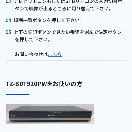
テレビリモコンもしくはSTBリモコンの入力切替ボ
タンで映像が出るところに切り替えて下さい。
会社案内
録画一覧ボタンを押して下さい。
お知らせ
上下の矢印ボタンで見たい番組を選んで決定ボタン
を押して下さい。
サイトマップ
お問い合わせは
こちら
ウェブサイトのご利用について
放送基準
TZ-BDT920PWをお使いの方
安全・安心マーク
安全・安心ガイド
放送番組審議会議事録
情報セキュリティ基本方針