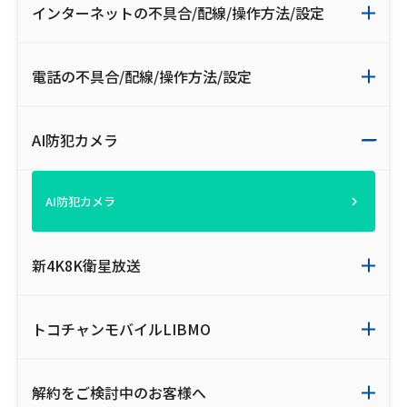
インターネットの不具合/配線/操作方法/設定
会社案内
電話の不具合/配線/操作方法/設定
お知らせ
サイトマップ
AI防犯カメラ
ウェブサイトのご利用について
AI防犯カメラ
放送基準
安全・安心マーク
新4K8K衛星放送
安全・安心ガイド
トコチャンモバイルLIBMO
放送番組審議会議事録
情報セキュリティ基本方針
解約をご検討中のお客様へ