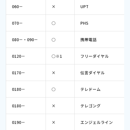
060－
×
UPT
070－
○
PHS
080－・090－
○
携帯電話
0120－
○※1
フリーダイヤル
0170－
×
伝言ダイヤル
0180－
○
テレドーム
0180－
×
テレゴング
0190－
×
エンジェルライン