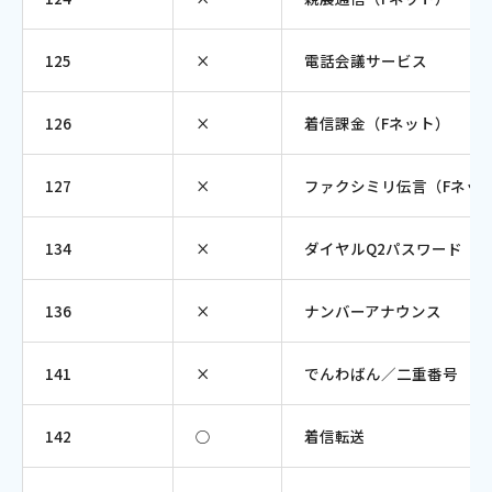
ご利用約款・重要事項説明書
125
×
電話会議サービス
プライバシーポリシー
126
×
着信課金（Fネット）
広告掲載のご案内
127
×
ファクシミリ伝言（Fネッ
134
×
ダイヤルQ2パスワード
136
×
ナンバーアナウンス
141
×
でんわばん／二重番号
142
○
着信転送