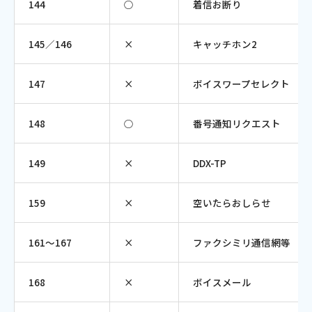
144
○
着信お断り
145／146
×
キャッチホン2
147
×
ボイスワープセレクト
148
○
番号通知リクエスト
149
×
DDX-TP
159
×
空いたらおしらせ
161～167
×
ファクシミリ通信網等
168
×
ボイスメール