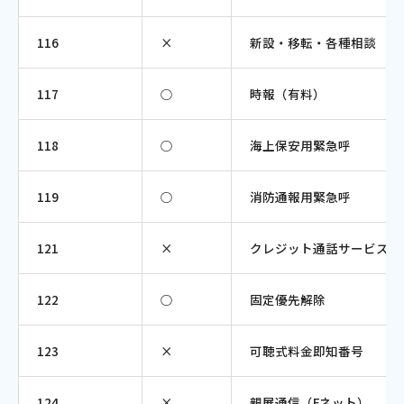
会社案内
116
×
新設・移転・各種相談
お知らせ
117
○
時報（有料）
サイトマップ
118
○
海上保安用緊急呼
ウェブサイトのご利用について
119
○
消防通報用緊急呼
放送基準
121
×
クレジット通話サービス
安全・安心マーク
122
○
固定優先解除
安全・安心ガイド
放送番組審議会議事録
123
×
可聴式料金即知番号
情報セキュリティ基本方針
124
×
親展通信（Fネット）