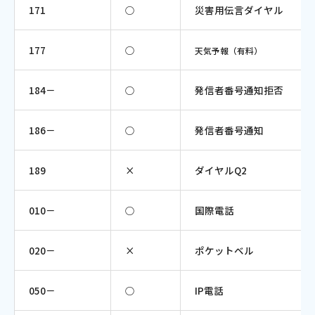
171
○
災害用伝言ダイヤル
177
○
天気予報（有料）
184－
○
発信者番号通知拒否
186－
○
発信者番号通知
189
×
ダイヤルQ2
010－
○
国際電話
020－
×
ポケットベル
050－
○
IP電話