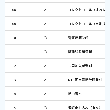
お電話でのお問い合わせ
106
×
コレクトコール（オペレー
受付時間：9:30〜18:00 年中無休
108
×
コレクトコール（自動扱い
110
○
警察用緊急呼
Webメール
111
○
開通試験用電話
112
×
共同加入者受付
113
×
NTT固定電話故障受付
おトクなプラン
114
×
話中調べ
パンフレット・チラシ
115
○
電報申し込み（有料）