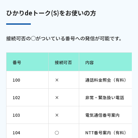
電話
ひかりdeトーク(S)をお使いの方
動画配信
接続可否の○がついている番号への発信が可能です。
番号
接続可否
内容
おトクな情報
料金案内
100
×
通話料金照会（有料）
102
×
非常・緊急扱い電話
よくあるご質問
対応エリア
103
×
電気通信番号案内
104
○
NTT番号案内（有料）