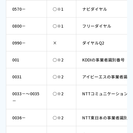
0570－
○※1
ナビダイヤル
0800－
○※1
フリーダイヤル
0990－
×
ダイヤルQ2
001
○※2
KDDIの事業者識別番号（
0031
○※2
アイビーエスの事業者識別
0033－～0035
○※2
NTTコミュニケーション
－
0036－
○※2
NTT東日本の事業者識別