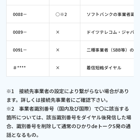
0088－
○※2
ソフトバンクの事業者識別
0089－
×
ドイツテレコム・ジャパン
0091－
×
二種事業者（SBB等）の
＃****
×
着信短縮ダイヤル
※1 接続先事業者の設定により繋がらない場合があり
ます。詳しくは接続先事業者にご確認下さい。
※2 事業者識別番号（国内及び国際）で〇に該当する
箇所については、該当識別番号をダイヤル後発信した場
合、識別番号を削除して通常のひかりdeトークS発の通
話となるもの。