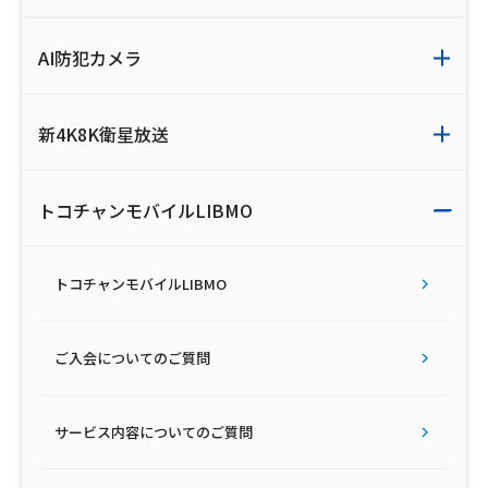
会社案内
AI防犯カメラ
お知らせ
新4K8K衛星放送
サイトマップ
トコチャンモバイルLIBMO
ウェブサイトのご利用について
放送基準
トコチャンモバイルLIBMO
安全・安心マーク
ご入会についてのご質問
安全・安心ガイド
放送番組審議会議事録
サービス内容についてのご質問
情報セキュリティ基本方針