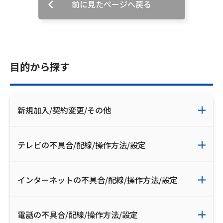
前に見たページへ戻る
お電話でのお問い合わせ
受付時間：9:30〜18:00 年中無休
目的から探す
Webメール
新規加入/契約変更/その他
テレビの不具合/配線/操作方法/設定
インターネットの不具合/配線/操作方法/設定
おトクなプラン
パンフレット・チラシ
電話の不具合/配線/操作方法/設定