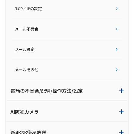
ご利用約款・重要事項説明書
TCP／IPの設定
プライバシーポリシー
メール不具合
広告掲載のご案内
メール設定
メールその他
電話の不具合/配線/操作方法/設定
AI防犯カメラ
新4K8K衛星放送