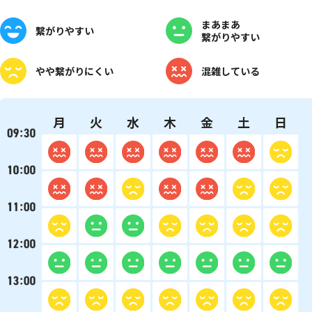
まあまあ
繋がりやすい
繋がりやすい
やや
繋がりにくい
混雑している
月
火
水
木
金
土
日