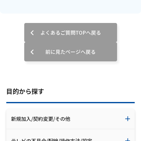
お電話でのお問い合わせ
受付時間：9:30〜18:00 年中無休
よくあるご質問TOPへ戻る
Webメール
前に見たページへ戻る
目的から探す
おトクなプラン
新規加入/契約変更/その他
パンフレット・チラシ
テレビの不具合/配線/操作方法/設定