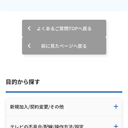
お電話でのお問い合わせ
受付時間：9:30〜18:00 年中無休
よくあるご質問TOPへ戻る
Webメール
前に見たページへ戻る
目的から探す
おトクなプラン
新規加入/契約変更/その他
パンフレット・チラシ
テレビの不具合/配線/操作方法/設定