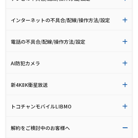
会社案内
インターネットの不具合/配線/操作方法/設定
お知らせ
電話の不具合/配線/操作方法/設定
サイトマップ
ウェブサイトのご利用について
AI防犯カメラ
放送基準
新4K8K衛星放送
安全・安心マーク
安全・安心ガイド
トコチャンモバイルLIBMO
放送番組審議会議事録
解約をご検討中のお客様へ
情報セキュリティ基本方針