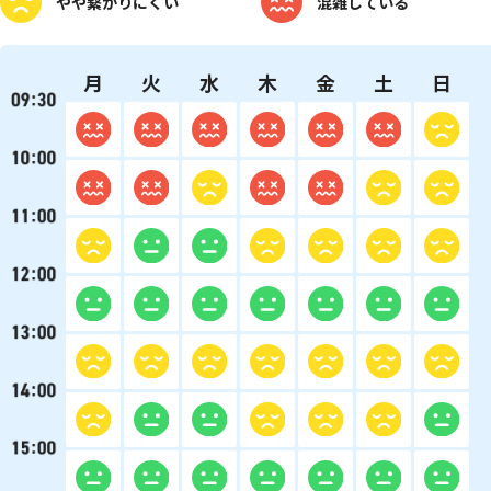
やや
繋がりにくい
混雑している
月
火
水
木
金
土
日