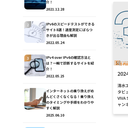
介！
2021.12.28
IPv6のスピードテストができる
サイト8選！速度測定にばらつ
きが出る理由も解説
2022.05.24
IPv4 over IPv6の確認方法と
は？一瞬で診断するサイトを紹
おトクな情報
介！
202
2022.05.25
清水エ
インターネットの乗り換えがめ
タビ
対応エリア
んどくさくなくなる！乗り換え
VIV
のタイミングや手順をわかりや
ャン
すく解説
2025.06.10