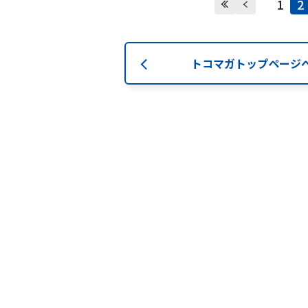
1
2
Webメール
トコマガトップページ
会社案内
お知らせ
シ
会社概要
障害情報
支店一覧
メンテナ
沿革
組織図
グループ会社
決算公告・電子公告