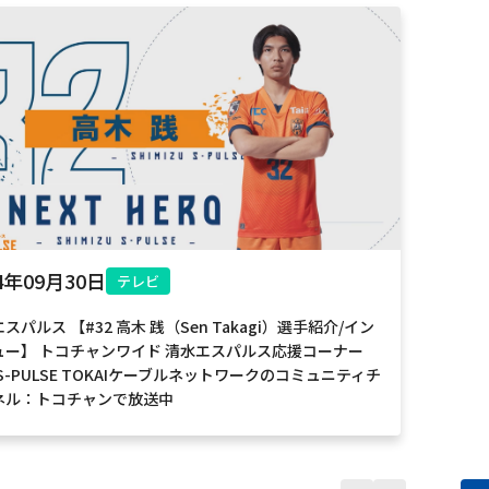
電話
動画配信
4年09月30日
テレビ
スパルス 【#32 高木 践（Sen Takagi）選手紹介/イン
ュー】 トコチャンワイド 清水エスパルス応援コーナー
A S-PULSE TOKAIケーブルネットワークのコミュニティチ
ネル：トコチャンで放送中
お電話でのお問い合わせ
受付時間：9:30〜18:00 年中無休