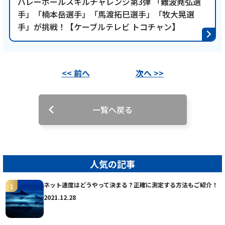
バレーボールスキルチャレンジ第3弾 「難波尭弘選
師匠も思わず共感！！【第142話 2025/3/18放
送回】
手」「楠本岳選手」「馬渡拓巳選手」「牧大晃選
手」が挑戦！【ケーブルテレビ トコチャン】
記事を読む
<< 前へ
次へ >>
一覧へ戻る
2025年5月28日
テレビ
藤枝MYFC応援コーナー 一体感MYFC：塩麹部
部長の六反勇治選手が登場！2025シーズン初
人気の記事
の対談コーナー♪【第141話 2025/3/4放送
ネット速度はどうやって決まる？正確に測定する方法もご紹介！
回】
2021.12.28
記事を読む