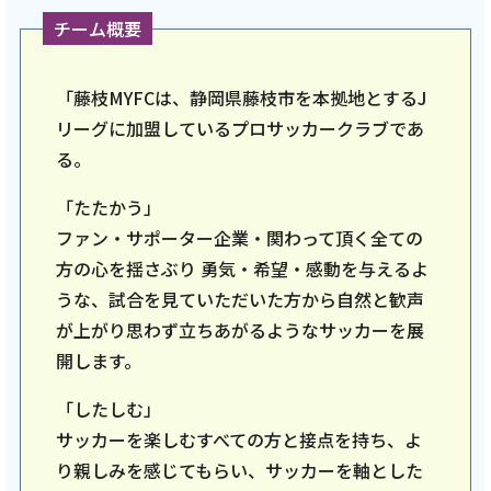
チーム概要
【藤枝MYFC応援番組 一体感MYFC 第162話】
MYFC中村優斗選手・MYFCレディース柄谷新
監督のインタビュー後編！番組の後半ではス
「藤枝MYFCは、静岡県藤枝市を本拠地とするJ
タジアムにてサポーターに推しの選手を聞き
リーグに加盟しているプロサッカークラブであ
ました！！「2026年4月後半回」
る。
「たたかう」
記事を読む
ファン・サポーター企業・関わって頂く全ての
方の心を揺さぶり 勇気・希望・感動を与えるよ
うな、試合を見ていただいた方から自然と歓声
が上がり思わず立ちあがるようなサッカーを展
開します。
2026年4月10日
テレビ
「したしむ」
サッカーを楽しむすべての方と接点を持ち、よ
【藤枝MYFC応援番組 一体感MYFC 第161話】
り親しみを感じてもらい、サッカーを軸とした
藤枝MYFCを支える若き力 中村優斗選手にイ