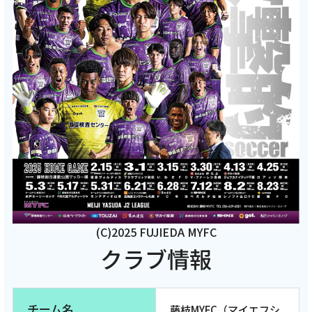
2026年5月27日
テレビ
【ケーブルテレビ・一体感MYFC】2026年5月
後半回 山﨑絢心選手インタビュー＆山口茉椰
選手のインタビュー後編とホームゲームでの
サポーターズボイスを特集しました！【トコ
チャン】
(C)2025 FUJIEDA MYFC
記事を読む
クラブ情報
チーム名
藤枝MYFC（マイエフシ