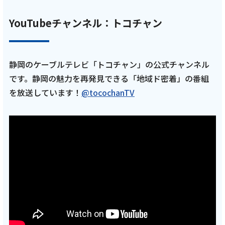
記事を読む
YouTubeチャンネル：トコチャン
静岡のケーブルテレビ「トコチャン」の公式チャンネル
です。静岡の魅力を再発見できる「地域ド密着」の番組
2025年11月4日
を放送しています！
@tocochanTV
テレビ
【藤枝MYFC応援番組 一体感MYFC 第150話】
前回に引き続き トップ選手対談には森侑里選
手が登場！ルクレ選手紹介では岡部唯花選手
と長谷川舞コーチが登場「2025年10月放送回
後編」
記事を読む