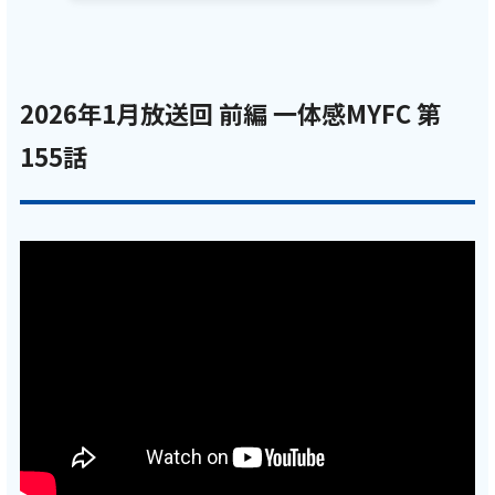
会社案内
お知らせ
2026年1月放送回 前編 一体感MYFC 第
155話
サイトマップ
ウェブサイトのご利用について
放送基準
安全・安心マーク
安全・安心ガイド
放送番組審議会議事録
情報セキュリティ基本方針