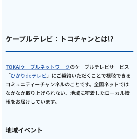
記事を読む
ケーブルテレビ：トコチャンとは!?
2026年2月4日
TOKAIケーブルネットワーク
のケーブルテレビサービス
テレビ
「
ひかりdeテレビ
」にご契約いただくことで視聴できる
【藤枝MYFC応援番組 一体感MYFC ~槙野新体
コミュニティーチャンネルのことです。全国ネットでは
制 新たなる挑戦~ 第157話】 槙野新体制 飽波
なかなか取り上げられない、地域に密着したローカル情
神社で必勝祈願！また鹿児島キャンプの様子
報をお届けしています。
をお届けします！「2026年2月放送回」
記事を読む
地域イベント