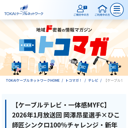
ご検討中のお客様
ご利用中のお客様
サービスのご案内
TOKAIケーブルネットワークHOME
トコマガ！
テレビ
【ケーブルテレ
インターネット
【ケーブルテレビ・一体感MYFC】
2026年1月放送回 岡澤昂星選手×ひこ
テレビ
師匠シンクロ100%チャレンジ・新年