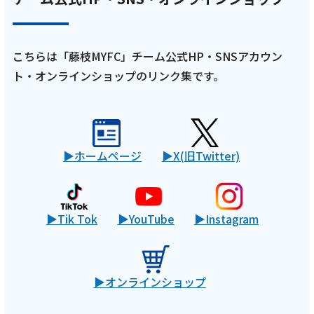
ト映像＆三木仁太選手インタビュー！「2026
年3月前半放送回」
こちらは「藤枝MYFC」チーム公式HP・SNSアカウン
記事を読む
ト・オンラインショップのリンク集です。
ホームページ
X(旧Twitter)
2026年2月18日
テレビ
【藤枝MYFC応援番組 一体感MYFC ~槙野新体
Tik Tok
YouTube
Instagram
制 新たなる挑戦~ 第158話】 槙野新体制を盛
り立てる12番目の戦士たちに注目！ 番組後半
はキャプテン中川創選手インタビュー！今後
オンラインショップ
の展望などを深堀！「2026年2月後半放送
回」