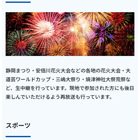
2026年1月30日
テレビ
【藤枝MYFC応援番組 一体感MYFC 第156話】
2026初練習＆新体制発表会レポート！槙野監
督新体制スタート！「2026年1月放送回」
静岡まつり・安倍川花火大会などの各地の花火大会・大
道芸ワールドカップ・三嶋大祭り・焼津神社大祭荒祭な
記事を読む
ど、生中継を行っています。現地で参加された方にも後日
楽しんでいただけるよう再放送も行っています。
スポーツ
2026年1月30日
テレビ