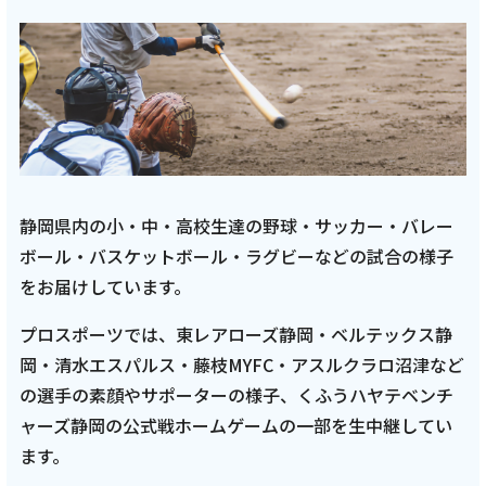
【藤枝MYFC応援番組 一体感MYFC 第155話】
岡澤昂星選手とひこ師匠の〇×クイズでシン
クロ100％チャレンジ！新年特別企画＆ファ
ン感謝DAYの様子をお届け！「2026年1月放
送回 前編」
記事を読む
静岡県内の小・中・高校生達の野球・サッカー・バレー
ボール・バスケットボール・ラグビーなどの試合の様子
をお届けしています。
プロスポーツでは、東レアローズ静岡・ベルテックス静
岡・清水エスパルス・藤枝MYFC・アスルクラロ沼津など
2025年12月1日
の選手の素顔やサポーターの様子、くふうハヤテベンチ
テレビ
ャーズ静岡の公式戦ホームゲームの一部を生中継してい
【藤枝MYFC応援番組 一体感MYFC 第152話】
ます。
引き続き、トップ選手対談には松木駿之介選