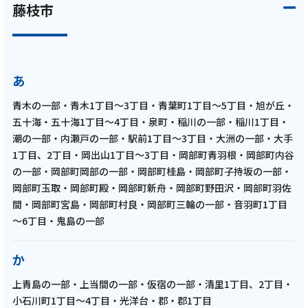
ヒコ師匠が今一番かわいがっている後輩？閑
藤枝市
田隼人選手が登場！！ルクレ選手紹介では野
田選手と橋本選手が登場！「2025年8月放送
回」
あ
記事を読む
青木の一部・青木1丁目～3丁目・青葉町1丁目～5丁目・旭が丘・
五十海・五十海1丁目～4丁目・泉町・稲川の一部・稲川1丁目・
潮の一部・内瀬戸の一部・駅前1丁目～3丁目・大洲の一部・大手
1丁目、2丁目・岡出山1丁目～3丁目・岡部町青羽根・岡部町内谷
の一部・岡部町岡部の一部・岡部町桂島・岡部町子持坂の一部・
岡部町玉取・岡部町殿・岡部町新舟・岡部町野田沢・岡部町羽佐
2025年7月24日
間・岡部町宮島・岡部町村良・岡部町三輪の一部・音羽町1丁目
テレビ
～6丁目・鬼島の一部
藤枝MYFC応援番組【一体感MYFC 超³攻撃的
か
サッカーへの挑戦】 第146話 ヒコ師匠と同級
生の金子翔太選手が登場！ルクレからは石上
上青島の一部・上当間の一部・仮宿の一部・清里1丁目、2丁目・
選手と打桐選手が登場！「2025年7月放送
小石川町1丁目～4丁目・光洋台・郡・郡1丁目