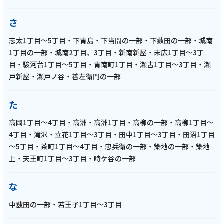
回」
さ
記事を読む
志太1丁目～5丁目・下青島・下当間の一部・下藪田の一部・城南
1丁目の一部・城南2丁目、3丁目・新南新屋・末広1丁目～3丁
目・駿河台1丁目～5丁目・青南町1丁目・瀬古1丁目～3丁目・瀬
戸新屋・瀬戸ノ谷・善左衛門の一部
た
2025年6月25日
テレビ
高岡1丁目～4丁目・高洲・高洲1丁目・高柳の一部・高柳1丁目～
4丁目・滝沢・立花1丁目～3丁目・田中1丁目～3丁目・田沼1丁目
藤枝MYFC応援番組【一体感MYFC 超³攻撃的
～5丁目・茶町1丁目～4丁目・忠兵衛の一部・築地の一部・築地
サッカーへの挑戦】 第145話 楠本卓海選手の
上・天王町1丁目～3丁目・時ケ谷の一部
魅力を探る！ルクレからは濵田選手と松枝選
手が登場！「2025年6月放送回」
な
中薮田の一部・若王子1丁目～3丁目
記事を読む