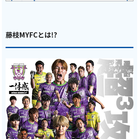
チャン】
記事を読む
藤枝MYFCとは!?
2026年6月15日
テレビ
【ケーブルテレビ・一体感MYFC】2026年6月
前半回 真鍋選手が初登場！？MYFCレディー
スからは橋本恵里選手が登場、オープニング
から思わぬハプニングが！！【トコチャン】
記事を読む