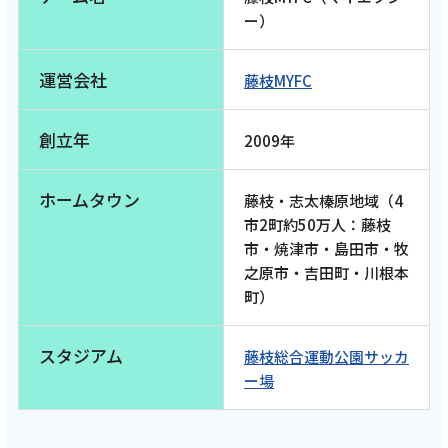
ー）
2026年5月14日
テレビ
運営会社
藤枝MYFC
【藤枝MYFC応援番組 一体感MYFC 第163話】
高卒ルーキー山﨑絢心選手への独占インタビ
創立年
2009年
ュー！MYFCレディースには待望のGKが入
団！トップチームもレディースチームも目が
ホームタウン
藤枝・志太榛原地域（4
離せません！「2026年5月前半回」
市2町約50万人：藤枝
市・焼津市・島田市・牧
記事を読む
之原市・吉田町・川根本
町）
スタジアム
藤枝総合運動公園サッカ
ー場
2026年5月7日
テレビ