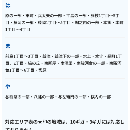
は
原の一部・東町・兵太夫の一部・平島の一部・藤枝1丁目～5丁
目・藤岡の一部・藤岡1丁目～5丁目・堀之内の一部・本郷・本町
1丁目～4丁目
2025年6月2日
テレビ
ま
藤枝MYFC応援番組【一体感MYFC 超³攻撃的
前島1丁目～3丁目・益津・益津下の一部・水上・水守・緑町1丁
サッカーへの挑戦】がついにレギュラー番組
目、2丁目・緑の丘・南新屋・南清里・南駿河台の一部・南駿河
化 第144話 トップ選手インタビューに松下佳
台1丁目～6丁目・宮原
貴選手が登場!!「2025年5月放送回」
や
記事を読む
谷稲葉の一部・八幡の一部・与左衛門の一部・横内の一部
対応エリア表の★印の地域は、10ギガ・3ギガには対応し
ておりません。