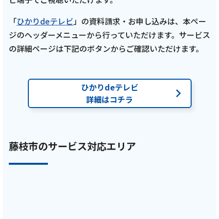
テレビ
「
ひかりdeテレビ
」の資料請求・お申し込みは、本ペー
【藤枝MYFC応援番組 一体感MYFC 第148話】
ジのヘッダーメニューから行っていただけます。サービス
トップ選手対談にはジョーンズ・レイ選手が
の詳細ページは下記のボタンからご確認いただけます。
登場！！ルクレ選手紹介では駒形玲奈選手と
濱野こゆき選手が登場！「2025年9月放送
回」
ひかりdeテレビ
詳細はコチラ
記事を読む
藤枝市のサービス対応エリア
2025年8月29日
テレビ
【藤枝MYFC応援番組 一体感MYFC 第147話】