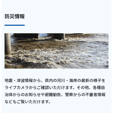
手が登場！ルクレ選手紹介では石川結菜選手
と打桐菜海選手が登場「2025年11月放送回 後
編」
防災情報
記事を読む
2025年12月1日
テレビ
地震・津波情報から、県内の河川・海岸の最新の様子を
【藤枝MYFC応援番組 一体感MYFC 第151話】
ライブカメラからご確認いただけます。その他、各種自
トップ選手対談には松木駿之介選手が登場！
治体からのお知らせや避難勧告、警察からの不審者情報
ルクレ選手紹介では石川結菜選手と打桐菜海
などもご覧いただけます。
選手が登場「2025年11月放送回 前編」