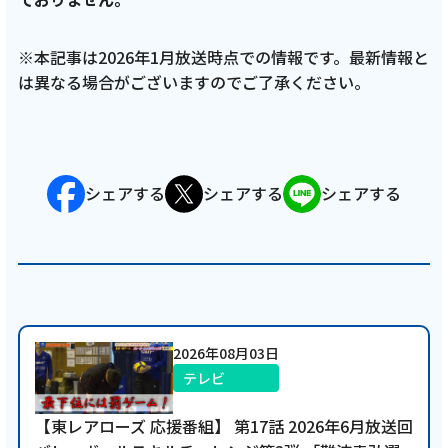
2025年6月2日
テレビ
※本記事は2026年1月放送時点での情報です。最新情報と
は異なる場合がございますのでご了承ください。
藤枝MYFC応援番組【一体感MYFC 超³攻撃的
サッカーへの挑戦】がついにレギュラー番組
化 第143話 「2025年4月放送回」
シェアする
シェアする
シェアする
記事を読む
2025年5月28日
2026年08月03日
テレビ
テレビ
藤枝MYFC応援コーナー 一体感MYFC：蕎麦マ
【東レアローズ 応援番組】 第17話 2026年6月放送回
スター六反選手の新たな野望？が露呈、ヒコ