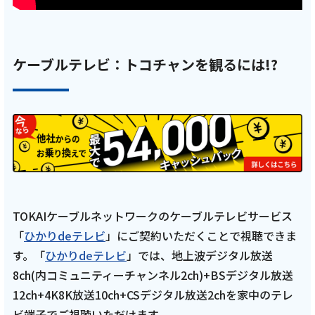
ケーブルテレビ：トコチャンを観るには!?
2025年11月4日
テレビ
【藤枝MYFC応援番組 一体感MYFC 第149話】
トップ選手対談には森侑里選手が登場！ルク
レ選手紹介では岡部唯花選手と長谷川舞コー
チが登場「2025年10月放送回 前編」
記事を読む
TOKAIケーブルネットワークのケーブルテレビサービス
「
ひかりdeテレビ
」にご契約いただくことで視聴できま
す。「
ひかりdeテレビ
」では、地上波デジタル放送
8ch(内コミュニティーチャンネル2ch)+BSデジタル放送
12ch+4K8K放送10ch+CSデジタル放送2chを家中のテレ
2025年10月9日
ビ端子でご視聴いただけます。