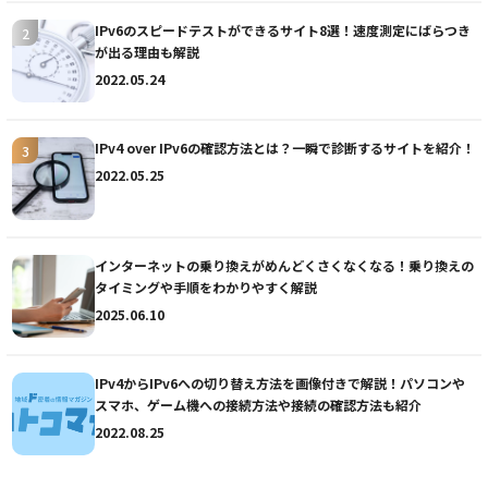
IPv6のスピードテストができるサイト8選！速度測定にばらつき
が出る理由も解説
2022.05.24
2025年5月28日
IPv4 over IPv6の確認方法とは？一瞬で診断するサイトを紹介！
テレビ
2022.05.25
藤枝MYFC応援コーナー一体感MYFC：2024シ
ーズン、須藤監督が思う成長した選手とは？
【第136話 2024/12/17放送回】
インターネットの乗り換えがめんどくさくなくなる！乗り換えの
タイミングや手順をわかりやすく解説
2025.06.10
記事を読む
IPv4からIPv6への切り替え方法を画像付きで解説！パソコンや
スマホ、ゲーム機への接続方法や接続の確認方法も紹介
2022.08.25