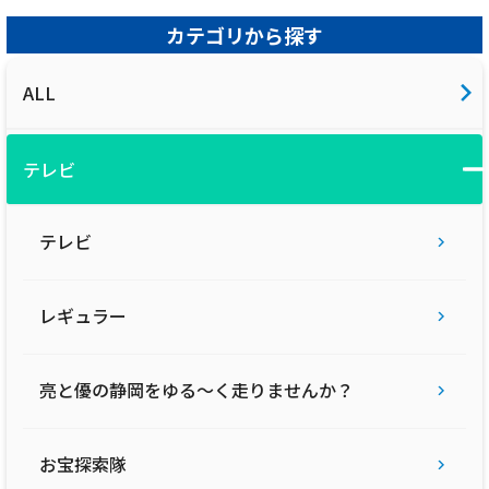
2025年5月28日
カテゴリから探す
テレビ
藤枝MYFC応援コーナー一体感MYFC：須藤監
ALL
督が2024シーズンを振り返る！今季、成長し
た選手は？？【第135話 2024/12/3放送回】
テレビ
記事を読む
テレビ
レギュラー
2025年5月28日
テレビ
亮と優の静岡をゆる〜く走りませんか？
藤枝MYFC応援コーナー一体感MYFC：世瀬啓
人選手（#2） ○×クイズが過去最速で終わっ
お宝探索隊
たようです。一体どんな展開になっているの