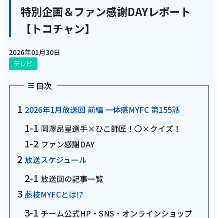
特別企画＆ファン感謝DAYレポート
電話
【トコチャン】
動画配信
2026年01月30日
テレビ
目次
2026年1月放送回 前編 一体感MYFC 第155話
おトクな情報
料金案内
岡澤昂星選手×ひこ師匠！〇×クイズ！
ファン感謝DAY
放送スケジュール
よくあるご質問
対応エリア
放送回の記事一覧
藤枝MYFCとは!?
チーム公式HP・SNS・オンラインショップ