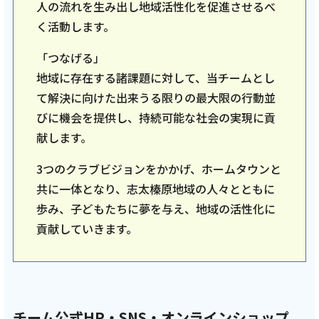
ンタビュー！MYFCレディースには柄谷新監督
人の流れを生み出し地域活性化を促進させるべ
に出演いただきました！「2026年4月前半
く活動します。
回」
「つなげる」
地域に存在する諸課題に対して、当チームとし
記事を読む
て解決に向けた出来うる限りの最大限の行動並
びに機会を提供し、持続可能な社会の実現に貢
献します。
3つのクラブビジョンをかかげ、ホームタウンと
共に一体となり、志太榛原地域の人々とともに
2026年3月18日
歩み、子どもたちに夢を与え、地域の活性化に
テレビ
貢献していきます。
【藤枝MYFC応援番組 一体感MYFC ~槙野新体
制 新たなる挑戦~ 第159話】 ひこ師匠が菊井
悠介選手の素顔に迫る！ 番組後半はルクレ
MYFCに帰ってきた大瀧まゆう選手インタビュ
ーと、MYFCトレーニングマッチのダイジェス
チーム公式HP・SNS・オンラインショップ