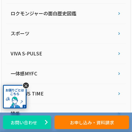
か？【第132話 2024/10/29放送回】
ロクモンジャーの面白歴史図鑑
記事を読む
スポーツ
VIVA S-PULSE
2025年5月28日
一体感MYFC
テレビ
藤枝MYFC応援コーナー一体感MYFC：世瀬啓
×
人選手（#2） ヒコ師匠と共通の趣味が発
ARROWS TIME
覚！！2人の距離は近づくのか？【第131話
2024/10/15放送回】
特番
お問い合わせ
お申し込み・資料請求
記事を読む