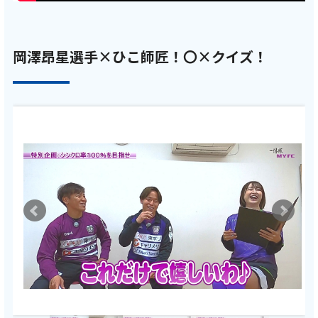
ご利用約款・重要事項説明書
プライバシーポリシー
岡澤昂星選手×ひこ師匠！〇×クイズ！
広告掲載のご案内