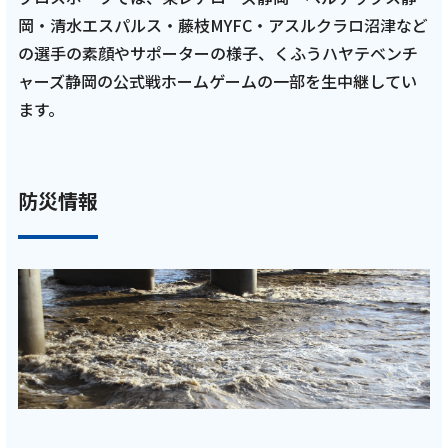
テレビ
岡・清水エスパルス・藤枝MYFC・アスルクラロ沼津など
の選手の素顔やサポーターの様子、くふうハヤテベンチ
【ケーブルテレビ・東レアローズ】2025年10
月放送回 アローズQ＆Aトークショー 難波尭
ャーズ静岡の公式戦ホームゲームの一部を生中継してい
弘選手・新貴裕選手・楠本岳選手・武田大周
ます。
選手・小野寺瑛輝選手が質問に回答
【ARROWS TIME 第9話 トコチャン】
防災情報
記事を読む
2025年9月 8話
テレビ
【ケーブルテレビ・東レアローズ】2025年9
月放送回 SV.LEAGUE開幕直前！早稲田大学バ
レー部との練習試合＆選手トークショー