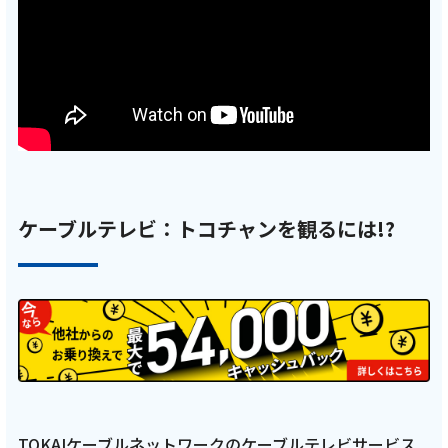
2025年7月 6話
テレビ
【ケーブルテレビ・東レアローズ】2025年7
月放送回 Caffe Bar RITORNOで酒井啓輔選
手・小澤宙輝選手・真子マネージャーがまっ
たり対談【ARROWS TIME 第6話 トコチャ
ケーブルテレビ：トコチャンを観るには!?
ン】
記事を読む
2025年6月 5話
テレビ
TOKAIケーブルネットワークのケーブルテレビサービス