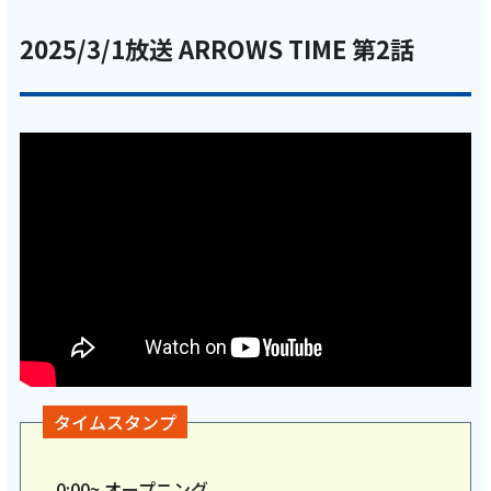
会社案内
2025/3/1放送 ARROWS TIME 第2話
お知らせ
サイトマップ
ウェブサイトのご利用について
放送基準
安全・安心マーク
安全・安心ガイド
放送番組審議会議事録
タイムスタンプ
情報セキュリティ基本方針
0:00~
オープニング