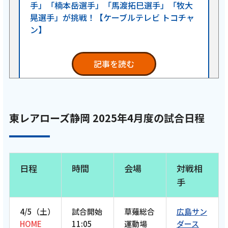
手」「楠本岳選手」「馬渡拓巳選手」「牧大
晃選手」が挑戦！【ケーブルテレビ トコチャ
ン】
記事を読む
2026年4月 15話
東レアローズ静岡 2025年4月度の試合日程
テレビ
【ケーブルテレビ・東レアローズ】2026年4
月放送回 バレーボールスキルチャレンジ第2
日程
時間
会場
対戦相
弾 重藤トビアス赳選手・上條レイモンド選
手
手・小澤宙輝選手・武田大周選手が挑戦！小
野寺瑛輝選手が司会進行を務めます！
【ARROWS TIME 15話 トコチャン】
4/5（土）
試合開始
草薙総合
広島サン
HOME
11:05
運動場
ダース