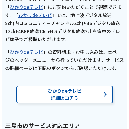
【ケーブルテレビ・東レアローズ】2025年5
「
ひかりdeテレビ
」にご契約いただくことで視聴できま
月放送回 米山裕太選手引退記念トークショー
す。「
ひかりdeテレビ
」では、地上波デジタル放送
山田大貴選手・李博選手も出演【ARROWS
8ch(内コミュニティーチャンネル2ch)+BSデジタル放送
TIME 第5話 トコチャン】
12ch+4K8K放送10ch+CSデジタル放送2chを家中のテレ
ビ端子でご視聴いただけます。
記事を読む
「
ひかりdeテレビ
」の資料請求・お申し込みは、本ペー
ジのヘッダーメニューから行っていただけます。サービス
の詳細ページは下記のボタンからご確認いただけます。
2025年5月 4話
テレビ
ひかりdeテレビ
【ケーブルテレビ・東レアローズ】2025年5
詳細はコチラ
月放送回 米山裕太選手引退記念トークショー
山田大貴選手・李博選手も出演【ARROWS
TIME 第4話 トコチャン】
三島市のサービス対応エリア