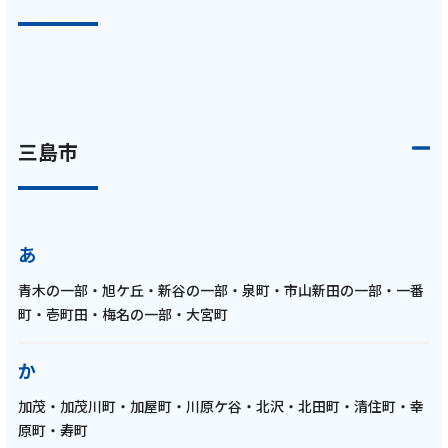
記事を読む
2025年4月 3話
三島市
テレビ
【ケーブルテレビ・東レアローズ】2025年4
月放送回 西本圭吾選手・藤中優斗選手・中村
竜輔選手が座談会＆マイブームと番組で挑戦
あ
したい企画を語る【ARROWS TIME 第3話 ト
コチャン】
青木の一部・旭ケ丘・新谷の一部・泉町・市山新田の一部・一番
町・壱町田・梅名の一部・大宮町
記事を読む
か
加茂・加茂川町・加屋町・川原ケ谷・北沢・北田町・清住町・幸
原町・寿町