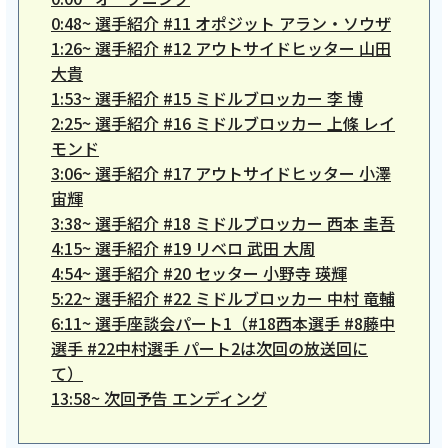
0:48~
選手紹介 #11 オポジット アラン・ソウザ
ご利用約款・重要事項説明書
1:26~
選手紹介 #12 アウトサイドヒッター 山田
プライバシーポリシー
大貴
1:53~
選手紹介 #15 ミドルブロッカー 李 博
広告掲載のご案内
2:25~
選手紹介 #16 ミドルブロッカー 上條 レイ
モンド
3:06~
選手紹介 #17 アウトサイドヒッター 小澤
宙輝
3:38~
選手紹介 #18 ミドルブロッカー 西本 圭吾
4:15~
選手紹介 #19 リベロ 武田 大周
4:54~
選手紹介 #20 セッター 小野寺 瑛輝
5:22~
選手紹介 #22 ミドルブロッカー 中村 竜輔
6:11~
選手座談会パート1（#18西本選手 #8藤中
選手 #22中村選手 パート2は次回の放送回に
て）
13:58~
次回予告 エンディング