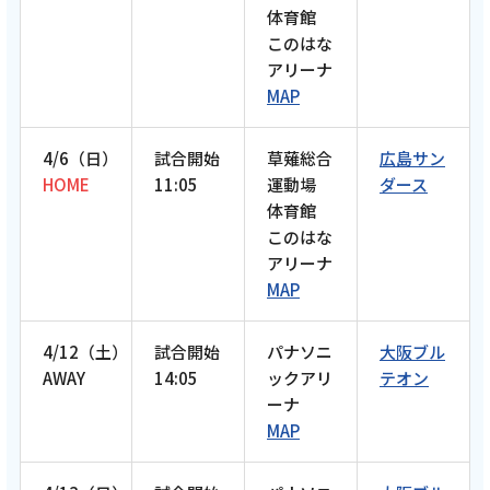
体育館
記事を読む
このはな
アリーナ
MAP
2026年3月 14話
4/6（日）
試合開始
草薙総合
広島サン
テレビ
HOME
11:05
運動場
ダース
体育館
【ケーブルテレビ・東レアローズ】2026年3
このはな
月放送回 全員一致ゲーム第2弾 重藤トビアス
アリーナ
赳選手・上條レイモンド選手・小澤宙輝選
MAP
手・武田大周選手が挑戦！司会進行は小野寺
瑛輝選手【ARROWS TIME 第14話 トコチャ
4/12（土）
試合開始
パナソニ
大阪ブル
ン】
AWAY
14:05
ックアリ
テオン
ーナ
記事を読む
MAP