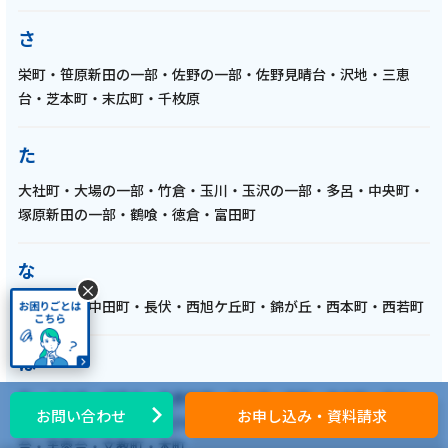
2025年3月 2話
テレビ
さ
【ケーブルテレビ・東レアローズ】2025年3
栄町・笹原新田の一部・佐野の一部・佐野見晴台・沢地・三恵
月放送回 選手紹介＆座談会パート1 西本圭吾
台・芝本町・末広町・千枚原
選手・藤中優斗選手・中村竜輔選手が出演
【ARROWS TIME 第2話 トコチャン】
た
大社町・大場の一部・竹倉・玉川・玉沢の一部・多呂・中央町・
記事を読む
塚原新田の一部・鶴喰・徳倉・富田町
な
×
2025年2月 1話
中・中島・中田町・長伏・西旭ケ丘町・錦が丘・西本町・西若町
テレビ
は
【ケーブルテレビ・東レアローズ】2025年2
月放送回 チーム紹介・選手紹介・阿部監督イ
萩・八反畑・初音台・東壱町田・東大場・東町・東本町・光ケ
お問い合わせ
お申し込み・資料請求
ンタビュー【ARROWS TIME 第1話 トコチャ
丘・日の出町・平田・広小路町・藤代町・富士ビレッジ・富士見
ン】
台・芙蓉台・文教町・本町