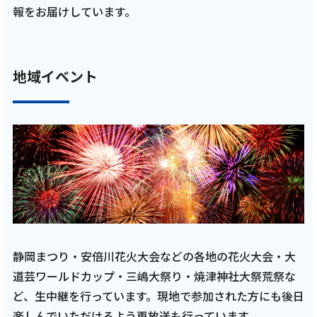
報をお届けしています。
月放送回 全員一致ゲームに李博選手・酒井啓
輔選手・山田大貴選手・藤中優斗選手が挑戦
【ARROWS TIME 第12話 トコチャン】
地域イベント
記事を読む
2025年12月 11話
テレビ
【ケーブルテレビ・東レアローズ】2025年12
月放送回 新加入外国籍選手特集 フリオ・カル
デナス選手・テイラー・エイブリル選手・キ
静岡まつり・安倍川花火大会などの各地の花火大会・大
リル・クレーツ選手の魅力に迫る【ARROWS
道芸ワールドカップ・三嶋大祭り・焼津神社大祭荒祭な
TIME 第11話 トコチャン】
ど、生中継を行っています。現地で参加された方にも後日
楽しんでいただけるよう再放送も行っています。