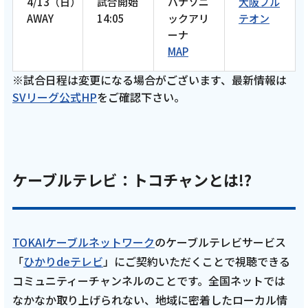
4/13（日）
試合開始
パナソニ
大阪ブル
AWAY
14:05
ックアリ
テオン
2026年2月 13話
ーナ
テレビ
MAP
【ケーブルテレビ・東レアローズ】2026年2
※試合日程は変更になる場合がございます、最新情報は
月放送回 全員一致ゲーム後編＆バレーボール
SVリーグ公式HP
をご確認下さい。
スキルチャレンジ 酒井啓輔選手・藤中優斗選
手・山田大貴選手・李博選手が出演
【ARROWS TIME 第13話 トコチャン】
ケーブルテレビ：トコチャンとは!?
記事を読む
TOKAIケーブルネットワーク
のケーブルテレビサービス
2026年1月 12話
「
ひかりdeテレビ
」にご契約いただくことで視聴できる
コミュニティーチャンネルのことです。全国ネットでは
テレビ
なかなか取り上げられない、地域に密着したローカル情
【ケーブルテレビ・東レアローズ】2026年1