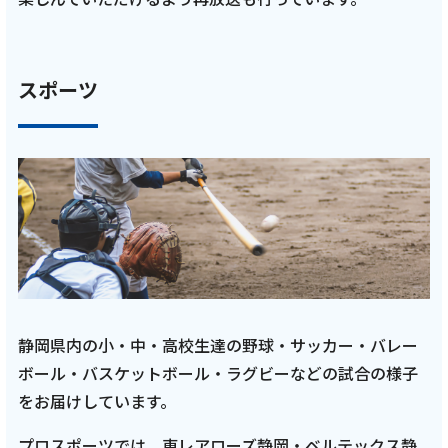
記事を読む
スポーツ
2025年11月 10話
テレビ
【ケーブルテレビ・東レアローズ】2025年11
月放送回 VC長野トライデンツとの練習試合＆
新加入選手情報【ARROWS TIME 第10話 トコ
チャン】
記事を読む
静岡県内の小・中・高校生達の野球・サッカー・バレー
ボール・バスケットボール・ラグビーなどの試合の様子
をお届けしています。
2025年10月 9話
プロスポーツでは、東レアローズ静岡・ベルテックス静