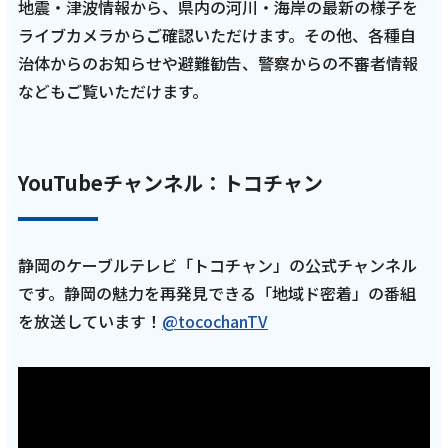
地震・津波情報から、県内の河川・海岸の最新の様子を
【ARROWS TIME 第8話 トコチャン】
ライブカメラからご確認いただけます。その他、各種自
治体からのお知らせや避難勧告、警察からの不審者情報
記事を読む
などもご覧いただけます。
2025年8月 7話
YouTubeチャンネル：トコチャン
テレビ
【ケーブルテレビ・東レアローズ】2025年8
静岡のケーブルテレビ「トコチャン」の公式チャンネル
月放送回 チーム始動スペシャル！藤中優斗キ
です。静岡の魅力を再発見できる「地域ド密着」の番組
ャプテン＆山口巧海副キャプテンの意気込み
＆バレー基礎講座・監督インタビュー
を放送しています！
@tocochanTV
【ARROWS TIME 第7話 トコチャン】
記事を読む