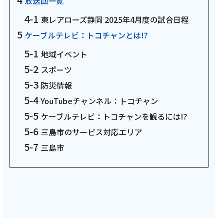
放送回一覧
お電話でのお問い合わせ
東レアローズ静岡 2025年4月度の試合日程
受付時間：9:30〜18:00 年中無休
ケーブルテレビ：トコチャンとは!?
地域イベント
スポーツ
Webメール
防災情報
YouTubeチャンネル：トコチャン
ケーブルテレビ：トコチャンを観るには!?
三島市のサービス対応エリア
三島市
おトクなプラン
パンフレット・チラシ