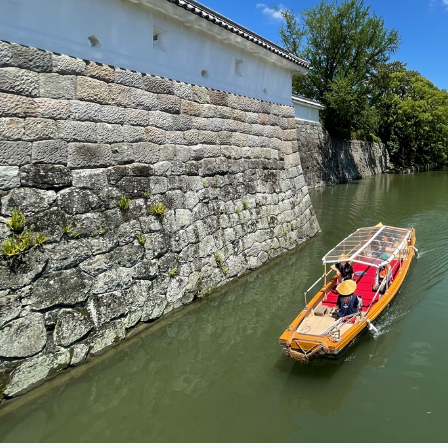
沿革
組織図
グループ会社
決算公告・電子公告
自治体様・事業者様向けサービ
ス
て
放送基準
安全・安心マーク
安全・安心ガイド
放送
用約款・重要事項説明書
プライバシーポリシー
広告掲載の