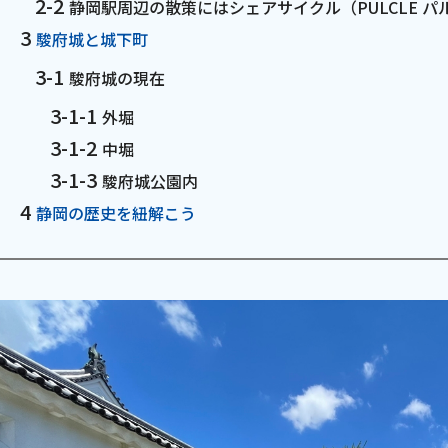
静岡駅周辺の散策にはシェアサイクル（PULCLE 
お電話でのお問い合わせ
駿府城と城下町
受付時間：9:30〜18:00 年中無休
駿府城の現在
外堀
中堀
Webメール
駿府城公園内
静岡の歴史を紐解こう
会社案内
お知らせ
シ
会社概要
障害情報
支店一覧
メンテナ