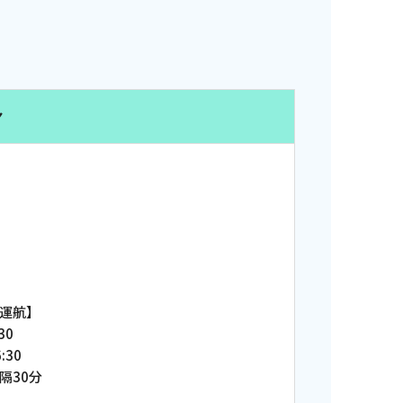
ヤ
運航】
30
:30
隔30分