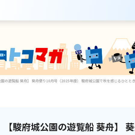
園の遊覧船 葵舟】 葵舟便り10月号（2025年度） 駿府城公園で秋を感じるひとと
サービスのご案内
インターネット
【駿府城公園の遊覧船 葵舟】 葵
テレビ