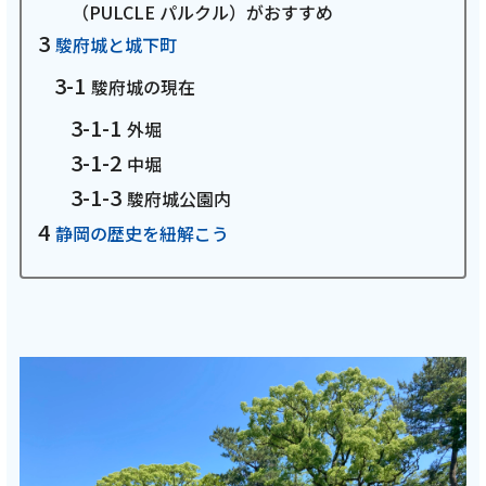
（PULCLE パルクル）がおすすめ
お電話でのお問い合わせ
駿府城と城下町
受付時間：9:30〜18:00 年中無休
駿府城の現在
外堀
中堀
Webメール
駿府城公園内
静岡の歴史を紐解こう
おトクなプラン
パンフレット・チラシ