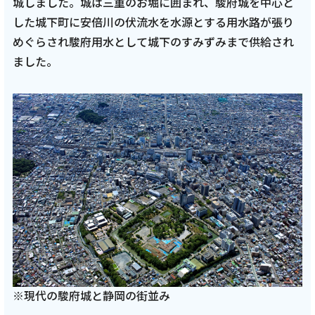
城しました。城は三重のお堀に囲まれ、駿府城を中心と
した城下町に安倍川の伏流水を水源とする用水路が張り
めぐらされ駿府用水として城下のすみずみまで供給され
ました。
※現代の駿府城と静岡の街並み