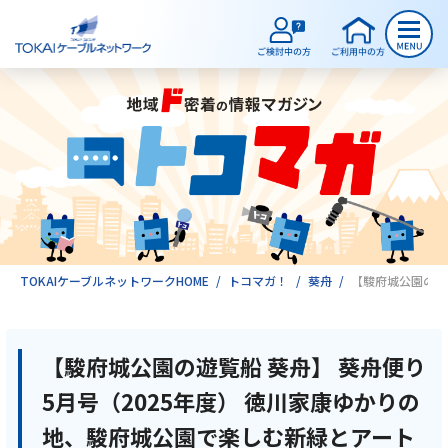
ご検討中のお客様
ご利用中のお客様
サービスのご案内
TOKAIケーブルネットワークHOME
トコマガ！
葵舟
【駿府城公園の遊
インターネット
【駿府城公園の遊覧船 葵舟】 葵舟便り
5月号（2025年度） 徳川家康ゆかりの
テレビ
地、駿府城公園で楽しむ新緑とアート