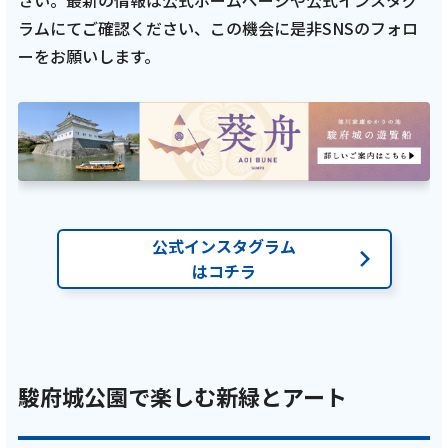
さい。最新の情報は公式ホームページや公式インスタグ
ご利用約款・重要事項説明書
ラムにてご確認ください、この機会に是非SNSのフォロ
ーをお願いします。
プライバシーポリシー
広告掲載のご案内
公式インスタグラム
はコチラ
駿府城公園で楽しむ新緑とアート