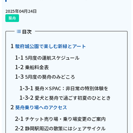
電話
2025年04月24日
葵舟
動画配信
目次
駿府城公園で楽しむ新緑とアート
5月度の運航スケジュール
乗船料金表
おトクな情報
料金案内
5月度の葵舟のみどころ
葵舟×SPAC：非日常の特別体験を
愛犬と葵舟で過ごす初夏のひととき
よくあるご質問
対応エリア
葵舟乗り場へのアクセス
チケット売り場・乗り場変更のご案内
静岡駅周辺の散策にはシェアサイクル