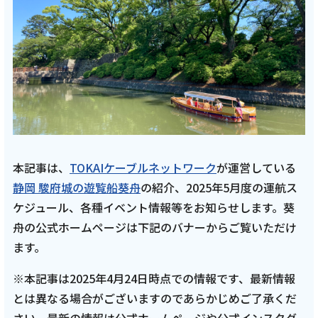
会社案内
お知らせ
サイトマップ
ウェブサイトのご利用について
本記事は、
TOKAIケーブルネットワーク
が運営している
放送基準
静岡 駿府城の遊覧船葵舟
の紹介、2025年5月度の運航ス
安全・安心マーク
ケジュール、各種イベント情報等をお知らせします。葵
舟の公式ホームページは下記のバナーからご覧いただけ
安全・安心ガイド
ます。
放送番組審議会議事録
※本記事は2025年4月24日時点での情報です、最新情報
とは異なる場合がございますのであらかじめご了承くだ
情報セキュリティ基本方針