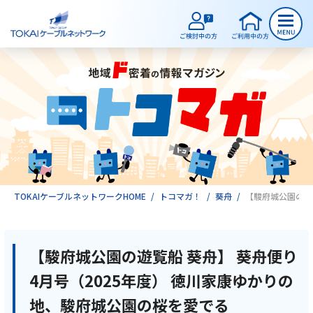
ご検討中のお客様
ご利用中のお客様
サービスのご案内
TOKAIケーブルネットワークHOME
トコマガ！
葵舟
【駿府城公園の遊
インターネット
【駿府城公園の遊覧船 葵舟】 葵舟便り
4月号（2025年度） 徳川家康ゆかりの
テレビ
地、駿府城公園の桜を愛でる