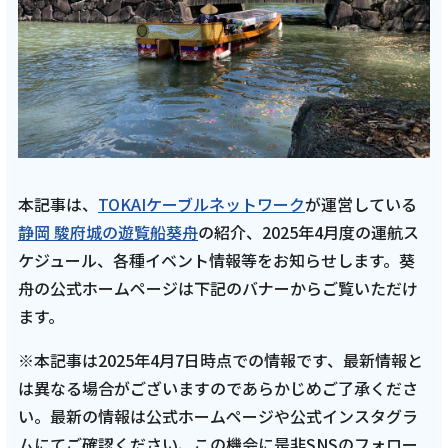
会社案内
お知らせ
サイトマップ
ウェブサイトのご利用について
本記事は、
TOKAIケーブルネットワーク
が運営している
静岡 駿府城の遊覧船葵舟
の紹介、2025年4月度の運航ス
放送基準
ケジュール、各種イベント情報等をお知らせします。葵
舟の公式ホームページは下記のバナーからご覧いただけ
安全・安心マーク
ます。
安全・安心ガイド
※本記事は2025年4月7日時点での情報です、最新情報と
放送番組審議会議事録
は異なる場合がございますのであらかじめご了承くださ
い。最新の情報は公式ホームページや公式インスタグラ
情報セキュリティ基本方針
ムにてご確認ください、この機会に是非SNSのフォロー