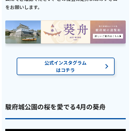
をお願いします。
ご利用約款・重要事項説明書
プライバシーポリシー
広告掲載のご案内
公式インスタグラム
はコチラ
駿府城公園の桜を愛でる4月の葵舟