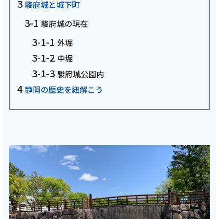
駿府城と城下町
お電話でのお問い合わせ
受付時間：9:30〜18:00 年中無休
駿府城の現在
外堀
中堀
駿府城公園内
Webメール
静岡の歴史を紐解こう
おトクなプラン
パンフレット・チラシ