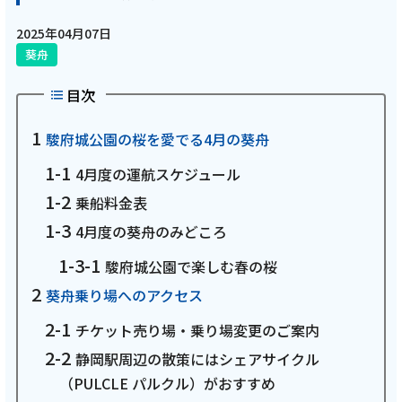
電話
2025年04月07日
葵舟
動画配信
目次
駿府城公園の桜を愛でる4月の葵舟
4月度の運航スケジュール
乗船料金表
おトクな情報
料金案内
4月度の葵舟のみどころ
駿府城公園で楽しむ春の桜
葵舟乗り場へのアクセス
よくあるご質問
対応エリア
チケット売り場・乗り場変更のご案内
静岡駅周辺の散策にはシェアサイクル
（PULCLE パルクル）がおすすめ