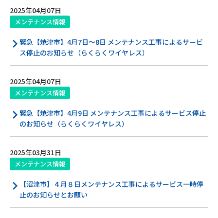
サイトマップ
2025年04月07日
メンテナンス情報
ウェブサイトのご利用について
緊急【焼津市】4月7日～8日 メンテナンス工事によるサービ
放送基準
ス停止のお知らせ（らくらくワイヤレス）
安全・安心マーク
2025年04月07日
安全・安心ガイド
メンテナンス情報
緊急【焼津市】4月9日 メンテナンス工事によるサービス停止
放送番組審議会議事録
のお知らせ（らくらくワイヤレス）
情報セキュリティ基本方針
2025年03月31日
ご利用約款・重要事項説明書
メンテナンス情報
プライバシーポリシー
【沼津市】４月８日メンテナンス工事によるサービス一時停
止のお知らせとお願い
広告掲載のご案内