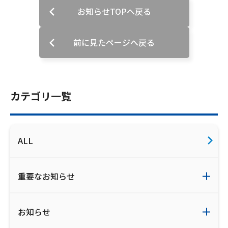
お知らせTOPへ戻る
会社案内
前に見たページへ戻る
お知らせ
サイトマップ
カテゴリ一覧
ウェブサイトのご利用について
放送基準
ALL
安全・安心マーク
安全・安心ガイド
重要なお知らせ
放送番組審議会議事録
お知らせ
情報セキュリティ基本方針