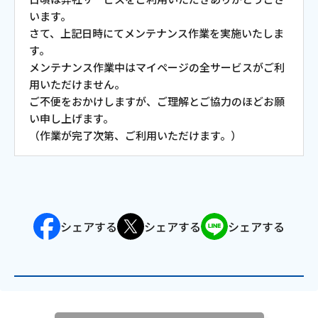
お電話でのお問い合わせ
います。
受付時間：9:30〜18:00 年中無休
さて、上記日時にてメンテナンス作業を実施いたしま
す。
メンテナンス作業中はマイページの全サービスがご利
用いただけません。
ご不便をおかけしますが、ご理解とご協力のほどお願
Webメール
い申し上げます。
（作業が完了次第、ご利用いただけます。）
シェアする
シェアする
シェアする
おトクなプラン
パンフレット・チラシ