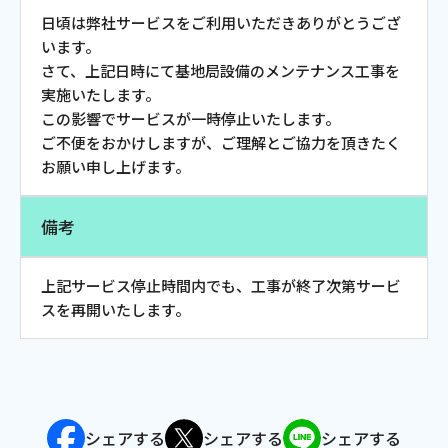
お電話でのお問い合わせ
日頃は弊社サービスをご利用いただきありがとうござ
受付時間：9:30〜18:00 年中無休
います。
さて、上記日時にて基地局設備のメンテナンス工事を
実施いたします。
この影響でサービスが一時停止いたします。
ご不便をおかけしますが、ご理解とご協力を頂きたく
Webメール
お願い申し上げます。
備考
上記サービス停止時間内でも、工事が終了次第サービ
スを再開いたします。
おトクなプラン
パンフレット・チラシ
シェアする
シェアする
シェアする