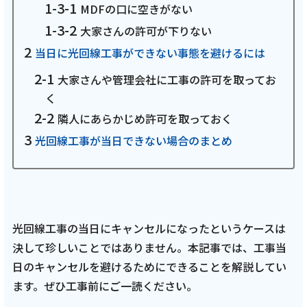
MDFの口に空きがない
お電話でのお問い合わせ
受付時間：9:30〜18:00 年中無休
大家さんの許可が下りない
当日に光回線工事ができない事態を避けるには
大家さんや管理会社に工事の許可を取ってお
く
Webメール
隣人にあらかじめ許可を取っておく
光回線工事が当日できない場合のまとめ
光回線工事の当日にキャンセルになったというケースは
決して珍しいことではありません。本記事では、工事当
おトクなプラン
日のキャンセルを避けるためにできることを解説してい
ます。ぜひ工事前にご一読ください。
パンフレット・チラシ