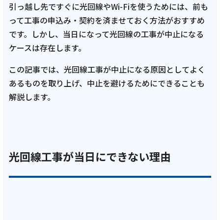
引っ越し先ですぐに光回線やWi-Fiを使うためには、前も
会社案内
って工事の申込み・契約を済ませておく方法がおすすめ
です。しかし、当日になって光回線の工事が中止になる
お知らせ
ケースは存在します。
この記事では、光回線工事が中止になる原因としてよく
サイトマップ
あるものを取り上げ、中止を避けるためにできることも
解説します。
ウェブサイトのご利用について
放送基準
安全・安心マーク
光回線工事が当日にできない理由
安全・安心ガイド
放送番組審議会議事録
情報セキュリティ基本方針