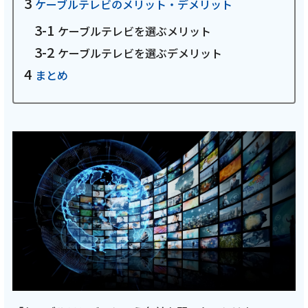
ケーブルテレビのメリット・デメリット
お電話でのお問い合わせ
受付時間：9:30〜18:00 年中無休
ケーブルテレビを選ぶメリット
ケーブルテレビを選ぶデメリット
まとめ
Webメール
おトクなプラン
パンフレット・チラシ