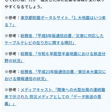
やすくなるでしょう。
※参考：
東京都耐震ポータルサイト.「1. 大地震はいつ来
る？」
※参考：
総務省.「平成8年版通信白書／災害に対応した
ケーブルテレビの在り方に関する検討」
※参考：
総務省.「令和６年能登半島地震における放送分
野の状況」
※参考：
総務省.「平成23年版通信白書／東日本大震災に
おける情報通信の状況」
※参考：
メディアキャスト.「関東への大型台風の連続襲
来で示された 防災メディアとしての「データ放送の意
義」」