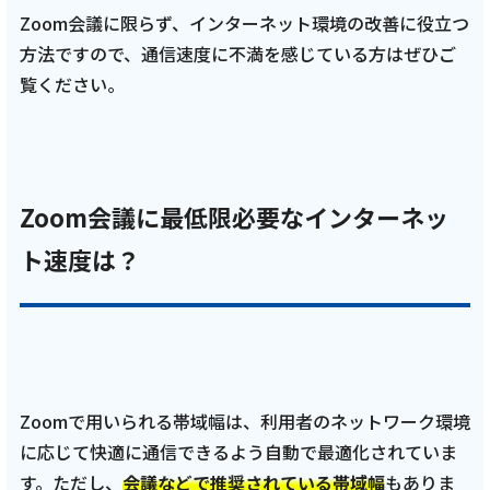
Zoom会議に限らず、インターネット環境の改善に役立つ
会社案内
方法ですので、通信速度に不満を感じている方はぜひご
覧ください。
お知らせ
サイトマップ
Zoom会議に最低限必要なインターネッ
ウェブサイトのご利用について
ト速度は？
放送基準
安全・安心マーク
安全・安心ガイド
放送番組審議会議事録
Zoomで用いられる帯域幅は、利用者のネットワーク環境
に応じて快適に通信できるよう自動で最適化されていま
情報セキュリティ基本方針
す。ただし、
会議などで推奨されている帯域幅
もありま