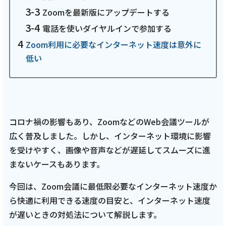
お電話でのお問い合わせ
Zoomを最新版にアップデートする
受付時間：9:30〜18:00 年中無休
電話を使いダイヤルインで参加する
Zoom利用に必要なインターネット速度は意外に
低い
Webメール
コロナ禍の影響もあり、ZoomなどのWeb会議ツールが
広く普及しました。しかし、インターネット環境に影響
を受けやすく、画像や音声などが遅延してスムーズに進
まないケースもあります。
今回は、Zoom会議に最低限必要なインターネット速度か
おトクなプラン
ら快適に利用できる速度の目安と、インターネット速度
が遅いときの対処法について解説します。
パンフレット・チラシ