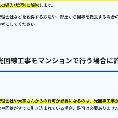
への導入状況別に解説
します。
沿革
組織図
管理会社などを説得する方法や、部屋から回線を撤去する場合
参考にしてください。
グループ会社
決算公告・電子公告
自治体様・事業者様向けサービ
ス
光回線工事をマンションで行う場合に
て
放送基準
安全・安心マーク
安全・安心ガイド
放送
用約款・重要事項説明書
プライバシーポリシー
広告掲載の
管理会社や大家さんからの許可が必要になるのは、光回線工事
合や回線がすでに引き込まれている場合、許可は必要ありませ