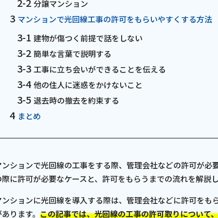
分譲マンション
お電話でのお問い合わせ
マンションで光回線工事の許可をもらいやすくする方法
受付時間：9:30〜18:00 年中無休
建物が傷つく前提で話をしない
簡単な言葉で説明する
工事に立ち会いができることを伝える
Webメール
他の住人に迷惑をかけないこと
退去時の撤去を約束する
まとめ
マンションで光回線の工事をする際、管理会社などの許可が必
の際に許可が必要なケースと、許可をもらうまでの流れを解説
会社案内
お知らせ
マンションに光回線を導入する際は、管理会社などに許可をも
シ
会社概要
障害情報
があります。
この記事では、光回線の工事の許可取りについて
支店一覧
メンテナ