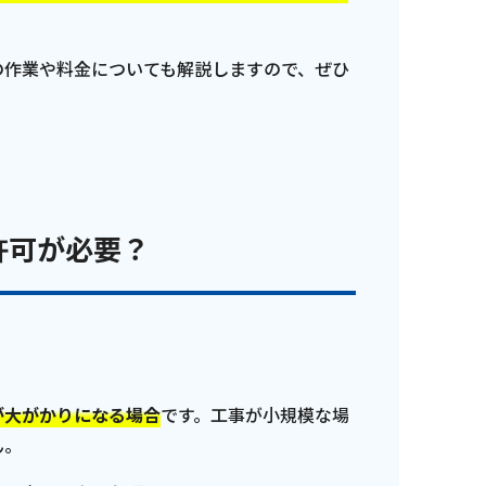
の作業や料金についても解説しますので、ぜひ
許可が必要？
番組審議会議事録
情報セキュリティ基本方針
ご案内
が大がかりになる場合
です。工事が小規模な場
ん。