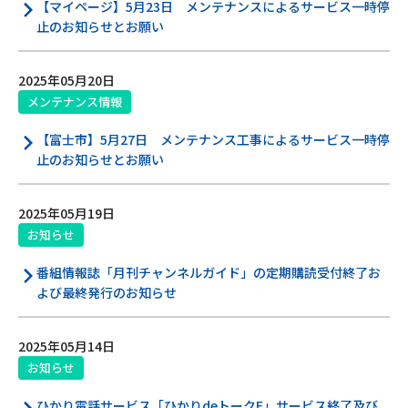
サイトマップ
【マイページ】5月23日 メンテナンスによるサービス一時停
止のお知らせとお願い
ウェブサイトのご利用について
2025年05月20日
放送基準
メンテナンス情報
安全・安心マーク
【富士市】5月27日 メンテナンス工事によるサービス一時停
止のお知らせとお願い
安全・安心ガイド
2025年05月19日
放送番組審議会議事録
お知らせ
情報セキュリティ基本方針
番組情報誌「月刊チャンネルガイド」の定期購読受付終了お
よび最終発行のお知らせ
ご利用約款・重要事項説明書
プライバシーポリシー
2025年05月14日
お知らせ
広告掲載のご案内
ひかり電話サービス「ひかりdeトークF」サービス終了及び