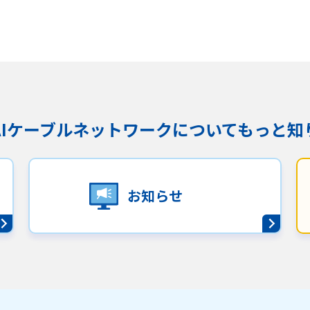
お電話でのお問い合わせ
受付時間：9:30〜18:00 年中無休
Webメール
KAIケーブルネットワークに
ついてもっと知
お知らせ
会社案内
お知らせ
シ
会社概要
障害情報
支店一覧
メンテナ