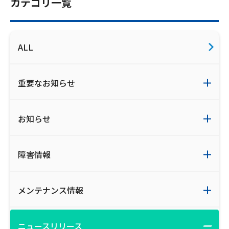
カテゴリ一覧
お電話でのお問い合わせ
受付時間：9:30〜18:00 年中無休
ALL
Webメール
重要なお知らせ
お知らせ
障害情報
おトクなプラン
メンテナンス情報
パンフレット・チラシ
ニュースリリース