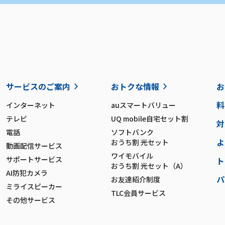
サービスのご案内
おトクな情報
お
料
インターネット
auスマートバリュー
テレビ
UQ mobile自宅セット割
対
電話
ソフトバンク
よ
おうち割 光セット
動画配信サービス
ワイモバイル
サポートサービス
ト
おうち割 光セット（A）
AI防犯カメラ
パ
お友達紹介制度
ミライスピーカー
TLC会員サービス
その他サービス