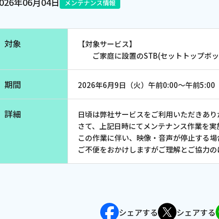
2026年06月04日
メンテナンス情報
電話
対象
【対象サービス】
動画配信
ご家庭に設置のSTB(セットトップボッ
期間
2026年6月9日（火）午前0:00～午前5:00
詳細
日頃は弊社サービスをご利用いただきあり
さて、上記日時にてメンテナンス作業を実
この作業に伴い、映像・音声が停止する場
ご不便をおかけしますがご理解とご協力の
シェアする
シェアする