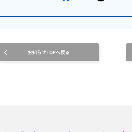
お電話でのお問い合わせ
受付時間：9:30〜18:00 年中無休
Webメール
お知らせTOPへ戻る
会社案内
お知らせ
シ
会社概要
障害情報
支店一覧
メンテナ