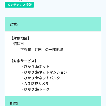
メンテナンス情報
電話
対象
動画配信
【対象地区】
沼津市
下香貫 井田 の一部地域
おトクな情報
料金案内
【対象サービス】
・ひかりdeネット
・ひかりdeネットマンション
・ひかりdeネットバルク
よくあるご質問
対応エリア
・ＡＩ防犯カメラ
・ひかりdeトーク
期間