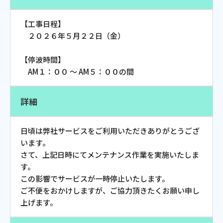
お電話でのお問い合わせ
受付時間：9:30〜18:00 年中無休
【工事日程】
２０２６年５月２２日（金）
【停波時間】
AM１：００ ～ AM５：００の間
Webメール
詳細
日頃は弊社サービスをご利用いただきありがとうござ
います。
さて、上記日時にてメンテナンス作業を実施いたしま
す。
この影響でサービスが一時停止いたします。
おトクなプラン
ご不便をおかけしますが、ご協力頂きたくお願い申し
上げます。
パンフレット・チラシ