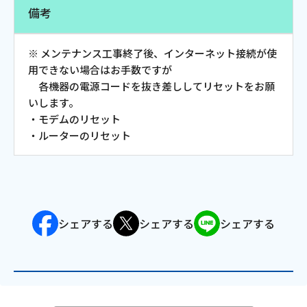
備考
会社案内
※ メンテナンス工事終了後、インターネット接続が使
お知らせ
用できない場合はお手数ですが
各機器の電源コードを抜き差ししてリセットをお願
いします。
サイトマップ
・モデムのリセット
ウェブサイトのご利用について
・ルーターのリセット
放送基準
安全・安心マーク
シェアする
シェアする
シェアする
安全・安心ガイド
放送番組審議会議事録
情報セキュリティ基本方針