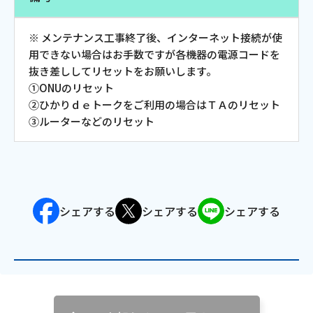
会社案内
※ メンテナンス工事終了後、インターネット接続が使
用できない場合はお手数ですが各機器の電源コードを
お知らせ
抜き差ししてリセットをお願いします。
①ONUのリセット
②ひかりｄｅトークをご利用の場合はＴＡのリセット
サイトマップ
③ルーターなどのリセット
ウェブサイトのご利用について
放送基準
安全・安心マーク
シェアする
シェアする
シェアする
安全・安心ガイド
放送番組審議会議事録
情報セキュリティ基本方針