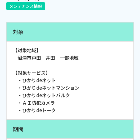
メンテナンス情報
電話
対象
動画配信
【対象地域】
沼津市戸田 井田 一部地域
【対象サービス】
おトクな情報
料金案内
・ひかりdeネット
・ひかりdeネットマンション
・ひかりdeネットバルク
・ＡＩ防犯カメラ
よくあるご質問
対応エリア
・ひかりdeトーク
期間