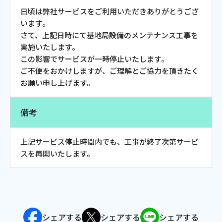
お電話でのお問い合わせ
日頃は弊社サービスをご利用いただきありがとうござ
受付時間：9:30〜18:00 年中無休
います。
さて、上記日時にて基地局設備のメンテナンス工事を
実施いたします。
この影響でサービスが一時停止いたします。
ご不便をおかけしますが、ご理解とご協力を頂きたく
Webメール
お願い申し上げます。
備考
上記サービス停止時間内でも、工事が終了次第サービ
スを再開いたします。
おトクなプラン
パンフレット・チラシ
シェアする
シェアする
シェアする