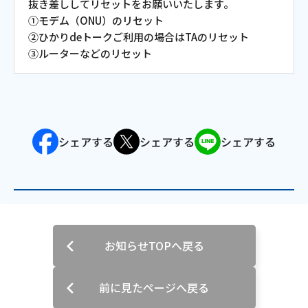
抜き差ししてリセットをお願いいたします。
①モデム（ONU）のリセット
会社案内
②ひかりdeトークご利用の場合はTAのリセット
③ルーターなどのリセット
お知らせ
サイトマップ
ウェブサイトのご利用について
シェアする
シェアする
シェアする
放送基準
安全・安心マーク
安全・安心ガイド
お知らせTOPへ戻る
放送番組審議会議事録
前に見たページへ戻る
情報セキュリティ基本方針