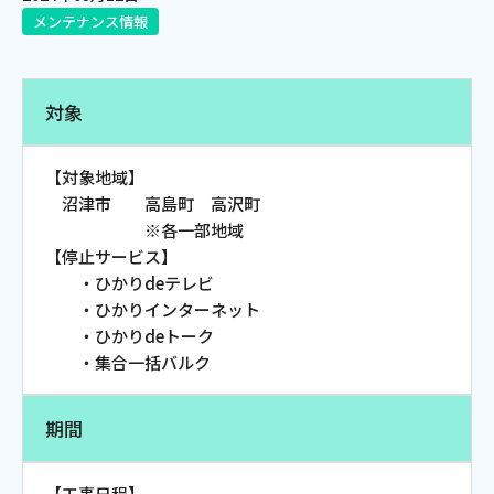
メンテナンス情報
電話
対象
動画配信
【対象地域】
沼津市 高島町 高沢町
※各一部地域
【停止サービス】
おトクな情報
料金案内
・ひかりdeテレビ
・ひかりインターネット
・ひかりdeトーク
・集合一括バルク
よくあるご質問
対応エリア
期間
【工事日程】