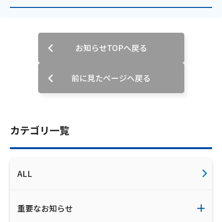
会社案内
お知らせ
お知らせTOPへ戻る
サイトマップ
前に見たページへ戻る
ウェブサイトのご利用について
放送基準
カテゴリ一覧
安全・安心マーク
安全・安心ガイド
ALL
放送番組審議会議事録
重要なお知らせ
情報セキュリティ基本方針