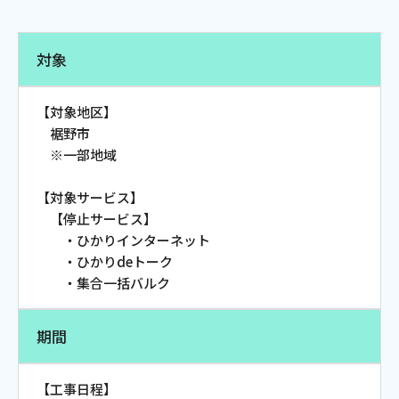
電話
対象
動画配信
【対象地区】
裾野市
※一部地域
【対象サービス】
おトクな情報
料金案内
【停止サービス】
・ひかりインターネット
・ひかりdeトーク
・集合一括バルク
よくあるご質問
対応エリア
期間
【工事日程】