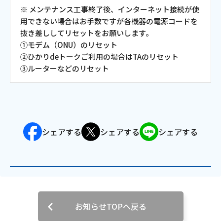
※ メンテナンス工事終了後、インターネット接続が使
会社案内
用できない場合はお手数ですが各機器の電源コードを
抜き差ししてリセットをお願いします。
①モデム（ONU）のリセット
お知らせ
②ひかりdeトークご利用の場合はTAのリセット
③ルーターなどのリセット
サイトマップ
ウェブサイトのご利用について
放送基準
シェアする
シェアする
シェアする
安全・安心マーク
安全・安心ガイド
放送番組審議会議事録
お知らせTOPへ戻る
情報セキュリティ基本方針