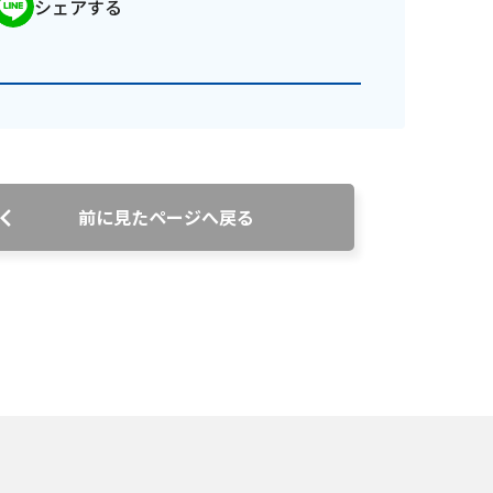
シェアする
前に見たページへ戻る
番組審議会議事録
情報セキュリティ基本方針
ご案内