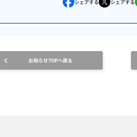
シェアする
シェアする
沿革
組織図
グループ会社
決算公告・電子公告
自治体様・事業者様向けサービ
ス
お知らせTOPへ戻る
て
放送基準
安全・安心マーク
安全・安心ガイド
放送
用約款・重要事項説明書
プライバシーポリシー
広告掲載の