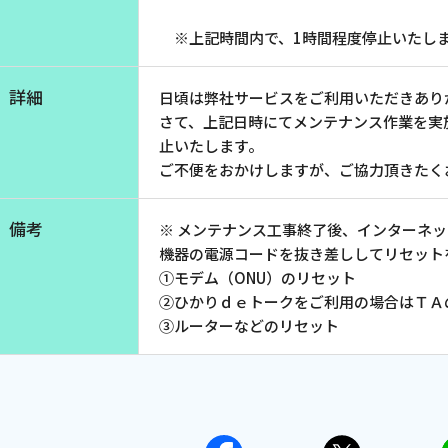
お電話でのお問い合わせ
※上記時間内で、1時間程度停止いたし
受付時間：9:30〜18:00 年中無休
詳細
日頃は弊社サービスをご利用いただきあり
さて、上記日時にてメンテナンス作業を実
止いたします。
Webメール
ご不便をおかけしますが、ご協力頂きたく
備考
※ メンテナンス工事終了後、インターネ
機器の電源コードを抜き差ししてリセット
①モデム（ONU）のリセット
②ひかりｄｅトークをご利用の場合はＴＡ
③ルーターなどのリセット
会社案内
お知らせ
シ
会社概要
障害情報
支店一覧
メンテナ