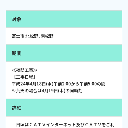
電話
対象
動画配信
富士市 北松野､南松野
期間
おトクな情報
料金案内
≪夜間工事≫
【工事日程】
平成24年4月18日(水)午前2:00から午前5:00の間
※荒天の場合は4月19日(木)の同時刻
よくあるご質問
対応エリア
詳細
日頃はＣＡＴＶインターネット及びＣＡＴＶをご利