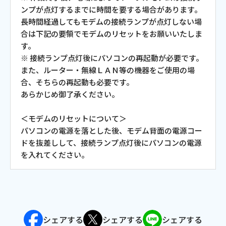
ンプが点灯するまでに時間を要する場合があります。
会社案内
長時間経過してもモデムの接続ランプが点灯しない場
合は下記の要領でモデムのリセットをお願いいたしま
す。
お知らせ
※ 接続ランプ点灯後にパソコンの再起動が必要です。
また、ルーター・無線ＬＡＮ等の機器をご使用の場
サイトマップ
合、そちらの再起動も必要です。
あらかじめ御了承ください。
ウェブサイトのご利用について
＜モデムのリセットについて＞
放送基準
パソコンの電源を落とした後、モデム背面の電源コー
ドを抜差しして、接続ランプ点灯後にパソコンの電源
安全・安心マーク
を入れてください。
安全・安心ガイド
放送番組審議会議事録
情報セキュリティ基本方針
シェアする
シェアする
シェアする