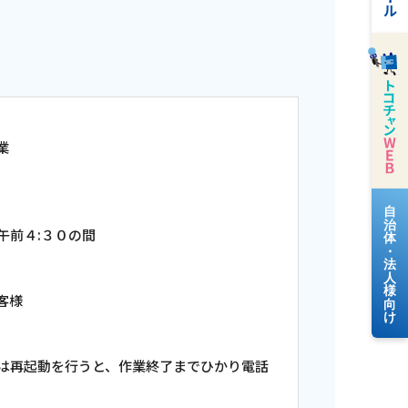
業
料金案内
午前４:３０の間
客様
よくあるご質問
は再起動を行うと、作業終了までひかり電話