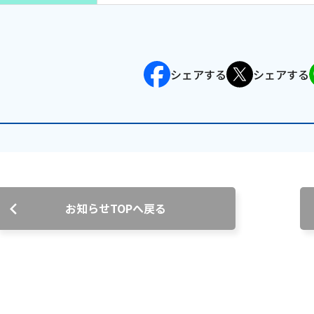
お電話でのお問い合わせ
受付時間：9:30〜18:00 年中無休
シェアする
シェアする
Webメール
お知らせTOPへ戻る
会社案内
お知らせ
シ
会社概要
障害情報
支店一覧
メンテナ