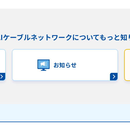
沿革
組織図
グループ会社
KAIケーブルネットワークに
ついてもっと知
決算公告・電子公告
自治体様・事業者様向けサービ
ス
お知らせ
て
放送基準
安全・安心マーク
安全・安心ガイド
放送
用約款・重要事項説明書
プライバシーポリシー
広告掲載の