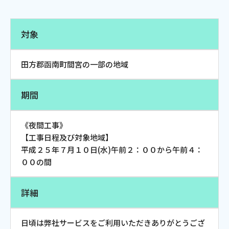
電話
対象
動画配信
田方郡函南町間宮の一部の地域
期間
おトクな情報
料金案内
《夜間工事》
【工事日程及び対象地域】
平成２５年７月１０日(水)午前２：００から午前４：
００の間
よくあるご質問
対応エリア
詳細
日頃は弊社サービスをご利用いただきありがとうござ