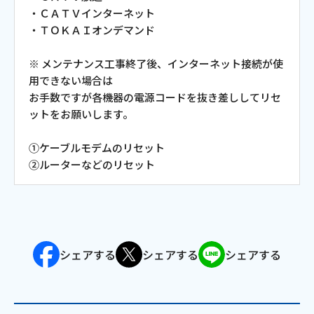
・ＣＡＴＶインターネット
会社案内
・ＴＯＫＡＩオンデマンド
※ メンテナンス工事終了後、インターネット接続が使
お知らせ
用できない場合は
お手数ですが各機器の電源コードを抜き差ししてリセ
サイトマップ
ットをお願いします。
ウェブサイトのご利用について
①ケーブルモデムのリセット
②ルーターなどのリセット
放送基準
安全・安心マーク
安全・安心ガイド
シェアする
シェアする
シェアする
放送番組審議会議事録
情報セキュリティ基本方針