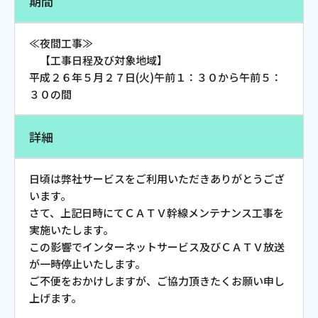
期間
お電話でのお問い合わせ
受付時間：9:30〜18:00 年中無休
≪夜間工事≫
【工事日程及び対象地域】
平成２６年５月２７日(火)午前１：３０から午前５：
３０の間
Webメール
詳細
日頃は弊社サービスをご利用いただきありがとうござ
います。
さて、上記日時にてＣＡＴＶ幹線メンテナンス工事を
実施いたします。
この影響でインターネットサービス及びＣＡＴＶ放送
おトクなプラン
が一時停止いたします。
ご不便をおかけしますが、ご協力頂きたくお願い申し
上げます。
パンフレット・チラシ