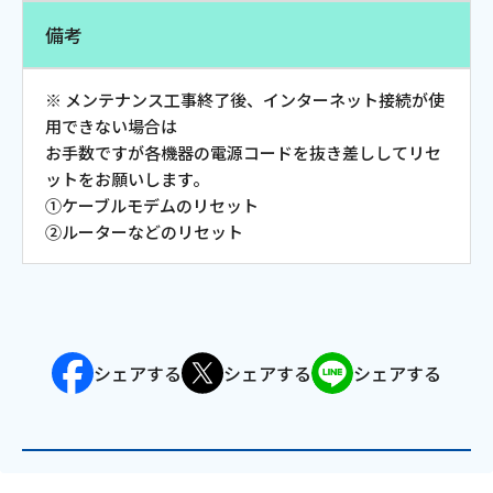
備考
会社案内
※ メンテナンス工事終了後、インターネット接続が使
お知らせ
用できない場合は
お手数ですが各機器の電源コードを抜き差ししてリセ
サイトマップ
ットをお願いします。
①ケーブルモデムのリセット
ウェブサイトのご利用について
②ルーターなどのリセット
放送基準
安全・安心マーク
安全・安心ガイド
シェアする
シェアする
シェアする
放送番組審議会議事録
情報セキュリティ基本方針