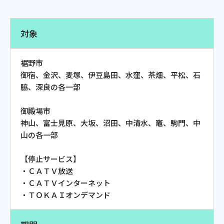
電話
対象
動画配信
裾野市
御宿、金沢、麦塚、伊豆島田、水窪、茶畑、平松、石
脇、深良の各一部
御殿場市
おトクな情報
料金案内
神山、富士見原、大坂、沼田、中清水、竈、駒門、中
山の各一部
【停止サービス】
よくあるご質問
対応エリア
・ＣＡＴＶ放送
・ＣＡＴＶインターネット
・ＴＯＫＡＩオンデマンド