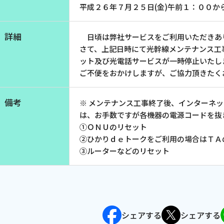
平成２６年７月２５日(金)午前１：００か
お電話でのお問い合わせ
受付時間：9:30〜18:00 年中無休
詳細
日頃は弊社サービスをご利用いただきあ
さて、上記日時にて光幹線メンテナンス工
ット及び光電話サービスが一時停止いたし
ご不便をおかけしますが、ご協力頂きたく
Webメール
備考
※ メンテナンス工事終了後、インターネッ
は、お手数ですが各機器の電源コードを抜
①ＯＮＵのリセット
②ひかりｄｅトークをご利用の場合はＴＡ
③ルーターなどのリセット
会社案内
お知らせ
シ
会社概要
障害情報
シェアする
シェアする
支店一覧
メンテナ