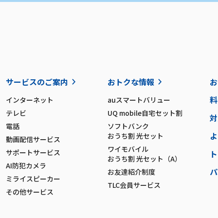
サービスのご案内
おトクな情報
お
料
インターネット
auスマートバリュー
テレビ
UQ mobile自宅セット割
対
電話
ソフトバンク
よ
おうち割 光セット
動画配信サービス
ワイモバイル
サポートサービス
ト
おうち割 光セット（A）
AI防犯カメラ
パ
お友達紹介制度
ミライスピーカー
TLC会員サービス
その他サービス