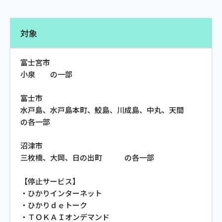
電話
対象
動画配信
富士宮市
小泉 の一部
富士市
水戸島、水戸島本町、鮫島、川成島、中丸、天間
おトクな情報
料金案内
の各一部
沼津市
三枚橋、大岡、日の出町 の各一部
よくあるご質問
対応エリア
【停止サービス】
・ひかりインターネット
・ひかりｄｅトーク
・ＴＯＫＡＩオンデマンド