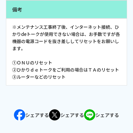
備考
会社案内
※メンテナンス工事終了後、インターネット接続、ひ
お知らせ
かりdeトークが使用できない場合は、お手数ですが各
機器の電源コードを抜き差ししてリセットをお願いし
サイトマップ
ます。
ウェブサイトのご利用について
①ＯＮＵのリセット
②ひかりｄｅトークをご利用の場合はＴＡのリセット
放送基準
③ルーターなどのリセット
安全・安心マーク
安全・安心ガイド
放送番組審議会議事録
シェアする
シェアする
シェアする
情報セキュリティ基本方針