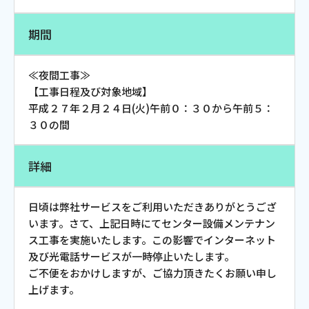
お電話でのお問い合わせ
受付時間：9:30〜18:00 年中無休
期間
≪夜間工事≫
【工事日程及び対象地域】
Webメール
平成２７年２月２４日(火)午前０：３０から午前５：
３０の間
詳細
日頃は弊社サービスをご利用いただきありがとうござ
います。さて、上記日時にてセンター設備メンテナン
ス工事を実施いたします。この影響でインターネット
おトクなプラン
及び光電話サービスが一時停止いたします。
ご不便をおかけしますが、ご協力頂きたくお願い申し
上げます。
パンフレット・チラシ